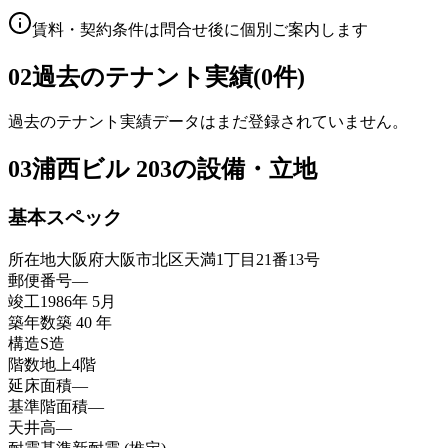
賃料・契約条件は問合せ後に個別ご案内します
02
過去のテナント実績(0件)
過去のテナント実績データはまだ登録されていません。
03
浦西ビル 203の設備・立地
基本スペック
所在地
大阪府大阪市北区天満1丁目21番13号
郵便番号
—
竣工
1986年 5月
築年数
築 40 年
構造
S造
階数
地上4階
延床面積
—
基準階面積
—
天井高
—