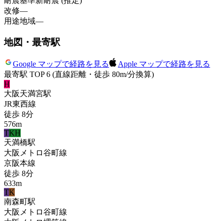
耐震基準
新耐震 (推定)
改修
—
用途地域
—
地図・最寄駅
Google マップで経路を見る
Apple マップで経路を見る
最寄駅 TOP 6
(直線距離・徒歩 80m/分換算)
H
大阪天満宮
駅
JR東西線
徒歩
8
分
576
m
T
KH
天満橋
駅
大阪メトロ谷町線
京阪本線
徒歩
8
分
633
m
T
K
南森町
駅
大阪メトロ谷町線