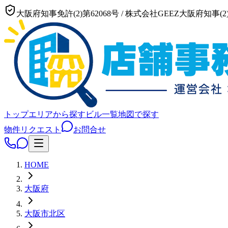
大阪府知事免許(2)第62068号
/
株式会社GEEZ
大阪府知事(2)
トップ
エリアから探す
ビル一覧
地図で探す
物件リクエスト
お問合せ
HOME
大阪府
大阪市
北区