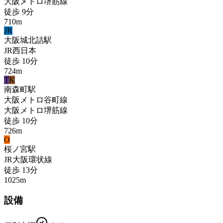
大阪メトロ堺筋線
徒歩
9
分
710
m
JR
大阪城北詰
駅
JR西日本
徒歩
10
分
724
m
T
K
南森町
駅
大阪メトロ谷町線
大阪メトロ堺筋線
徒歩
10
分
726
m
O
桜ノ宮
駅
JR大阪環状線
徒歩
13
分
1025
m
設備