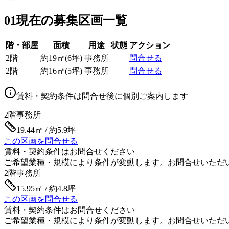
01
現在の募集区画一覧
階・部屋
面積
用途
状態
アクション
2階
約
19
㎡
(
6
坪)
事務所
—
問合せる
2階
約
16
㎡
(
5
坪)
事務所
—
問合せる
賃料・契約条件は問合せ後に個別ご案内します
2階
事務所
19.44㎡ / 約5.9坪
この区画を問合せる
賃料・契約条件はお問合せください
ご希望業種・規模により条件が変動します。お問合せいただ
2階
事務所
15.95㎡ / 約4.8坪
この区画を問合せる
賃料・契約条件はお問合せください
ご希望業種・規模により条件が変動します。お問合せいただ