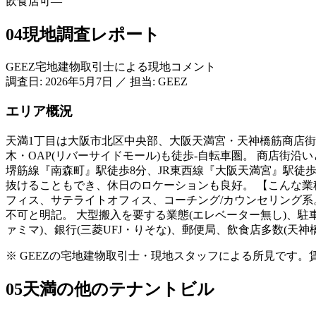
飲食店可
—
04
現地調査レポート
GEEZ宅地建物取引士による現地コメント
調査日:
2026年5月7日
／
担当: GEEZ
エリア概況
天満1丁目は大阪市北区中央部、大阪天満宮・天神橋筋商店街
木・OAP(リバーサイドモール)も徒歩-自転車圏。 商店街
堺筋線『南森町』駅徒歩8分、JR東西線『大阪天満宮』駅徒歩6
抜けることもでき、休日のロケーションも良好。 【こんな業種
フィス、サテライトオフィス、コーチング/カウンセリング系。
不可と明記。 大型搬入を要する業態(エレベーター無し)、駐
ァミマ)、銀行(三菱UFJ・りそな)、郵便局、飲食店多数(天
※ GEEZの宅地建物取引士・現地スタッフによる所見です
05
天満の他のテナントビル