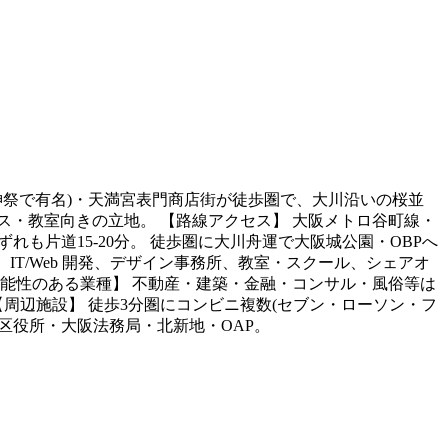
神祭で有名)・天満宮表門商店街が徒歩圏で、大川沿いの桜並
ス・教室向きの立地。 【路線アクセス】 大阪メトロ谷町線・
れも片道15-20分。 徒歩圏に大川舟運で大阪城公園・OBPへ
IT/Web 開発、デザイン事務所、教室・スクール、シェアオ
可能性のある業種】 不動産・建築・金融・コンサル・風俗等は
【周辺施設】 徒歩3分圏にコンビニ複数(セブン・ローソン・フ
北区役所・大阪法務局・北新地・OAP。