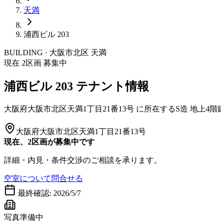
天満
浦西ビル 203
BUILDING · 大阪市
北区
天満
現在
2
区画 募集中
浦西ビル 203
テナント情報
大阪府大阪市北区天満1丁目21番13号
に所在する
S造
地上4階
大阪府大阪市北区天満1丁目21番13号
現在、2区画が募集中です
詳細・内見・条件交渉のご相談を承ります。
空室について問合せる
最終確認:
2026/5/7
写真準備中