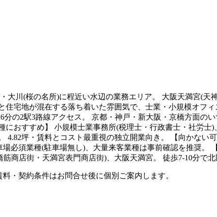
・大川(桜の名所)に程近い水辺の業務エリア。 大阪天満宮(天
沿いと住宅地が混在する落ち着いた雰囲気で、士業・小規模オフィ
分の2駅3路線アクセス。 京都・神戸・新大阪・京橋方面のいず
におすすめ】 小規模士業事務所(税理士・行政書士・社労士)、
 4.82坪・賃料とコスト最重視の独立開業向き。 【向かない
車場必須業種(駐車場無し)、大量来客業種は事前確認を推奨。 
神橋筋商店街・天満宮表門商店街)、大阪天満宮。 徒歩7-10分で
。賃料・契約条件はお問合せ後に個別ご案内します。