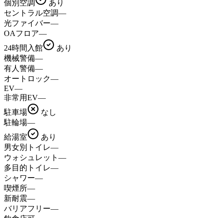
個別空調
あり
セントラル空調
—
光ファイバー
—
OAフロア
—
24時間入館
あり
機械警備
—
有人警備
—
オートロック
—
EV
—
非常用EV
—
駐車場
なし
駐輪場
—
給湯室
あり
男女別トイレ
—
ウォシュレット
—
多目的トイレ
—
シャワー
—
喫煙所
—
新耐震
—
バリアフリー
—