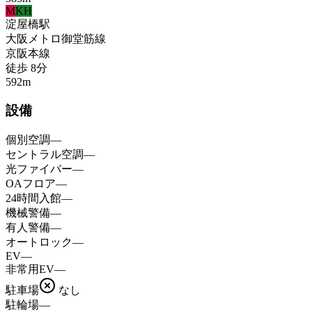
M
KH
淀屋橋
駅
大阪メトロ御堂筋線
京阪本線
徒歩
8
分
592
m
設備
個別空調
—
セントラル空調
—
光ファイバー
—
OAフロア
—
24時間入館
—
機械警備
—
有人警備
—
オートロック
—
EV
—
非常用EV
—
駐車場
なし
駐輪場
—