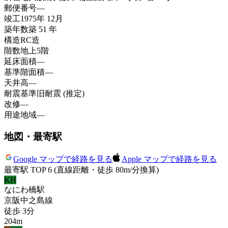
郵便番号
—
竣工
1975年 12月
築年数
築 51 年
構造
RC造
階数
地上5階
延床面積
—
基準階面積
—
天井高
—
耐震基準
旧耐震 (推定)
改修
—
用途地域
—
地図・最寄駅
Google マップで経路を見る
Apple マップで経路を見る
最寄駅 TOP 6
(直線距離・徒歩 80m/分換算)
KH
なにわ橋
駅
京阪中之島線
徒歩
3
分
204
m