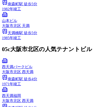
南森町
駅 徒歩
5
分
1982
年竣工
山本ビル
大阪市
北区
天満
天満橋
駅 徒歩
5
分
1985
年竣工
05c
大阪市北区の人気テナントビル
西天満パークビル
大阪市
北区
西天満
南森町
駅 徒歩
4
分
1971
年竣工
西天満福岡
大阪市
北区
西天満