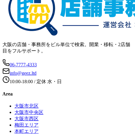
大阪の店舗・事務所をビル単位で検索。開業・移転・2店舗
目をフルサポート。
06-7777-4333
info@geez.ltd
10:00-18:00
/ 定休
水・日
Area
大阪市北区
大阪市中央区
大阪市西区
梅田エリア
本町エリア