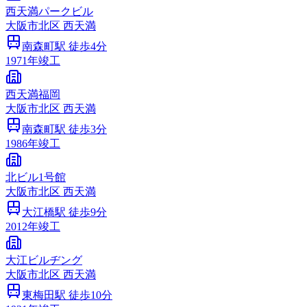
西天満パークビル
大阪市
北区
西天満
南森町
駅 徒歩
4
分
1971
年竣工
西天満福岡
大阪市
北区
西天満
南森町
駅 徒歩
3
分
1986
年竣工
北ビル1号館
大阪市
北区
西天満
大江橋
駅 徒歩
9
分
2012
年竣工
大江ビルヂング
大阪市
北区
西天満
東梅田
駅 徒歩
10
分