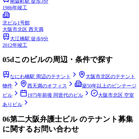
南森町
駅 徒歩
3
分
1986
年竣工
北ビル1号館
大阪市
北区
西天満
大江橋
駅 徒歩
9
分
2012
年竣工
05d
このビルの周辺・条件で探す
なにわ橋駅 周辺のテナント
大阪市北区のテナント
物件
西天満のオフィス
築50年以上のビンテージ
ビル
1975年前後 同世代のビル
大阪市北区 空室
ありビル
06
第二大阪弁護士ビル のテナント募集
に関するお問い合わせ