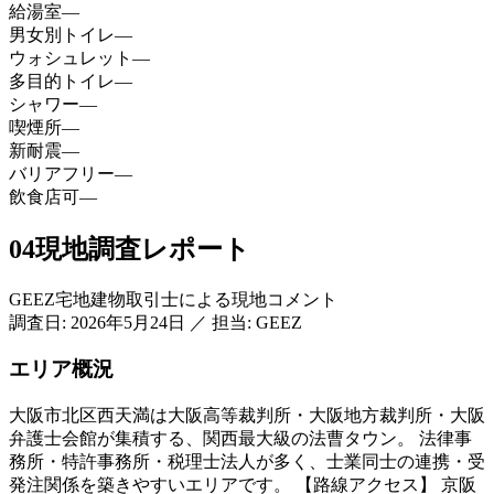
給湯室
—
男女別トイレ
—
ウォシュレット
—
多目的トイレ
—
シャワー
—
喫煙所
—
新耐震
—
バリアフリー
—
飲食店可
—
04
現地調査レポート
GEEZ宅地建物取引士による現地コメント
調査日:
2026年5月24日
／
担当: GEEZ
エリア概況
大阪市北区西天満は大阪高等裁判所・大阪地方裁判所・大阪
弁護士会館が集積する、関西最大級の法曹タウン。 法律事
務所・特許事務所・税理士法人が多く、士業同士の連携・受
発注関係を築きやすいエリアです。 【路線アクセス】 京阪