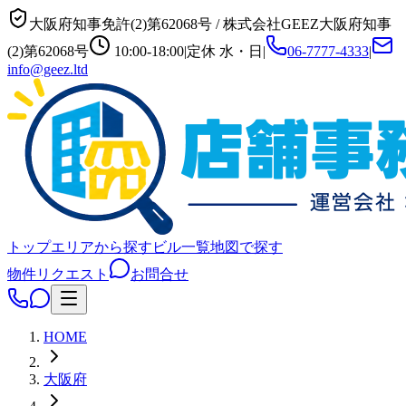
大阪府知事免許(2)第62068号
/
株式会社GEEZ
大阪府知事
(2)第62068号
10:00-18:00
|
定休
水・日
|
06-7777-4333
|
info@geez.ltd
トップ
エリアから探す
ビル一覧
地図で探す
物件リクエスト
お問合せ
HOME
大阪府