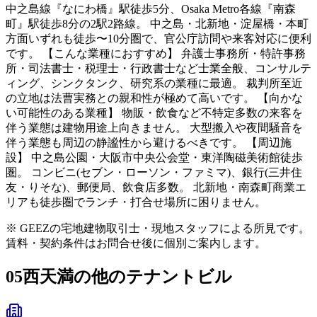
中之島線『なにわ橋』駅徒歩5分、Osaka Metro各線『南森
町』駅徒歩8分の2駅2路線。 中之島・北新地・淀屋橋・本町
方面いずれも徒歩〜10分圏で、官公庁訪問や来客対応に便利
です。 【こんな業種におすすめ】 弁護士事務所・特許事務
所・司法書士・税理士・行政書士など士業全般、コンサルテ
ィング、シンクタンク、研究系の業種に最適。 裁判所至近
の立地は法曹実務との親和性が極めて高いです。 【向かな
い可能性のある業種】 物販・飲食など不特定多数の来客を
伴う業態は建物用途上向きません。 大型搬入や夜間騒音を
伴う業態も周辺の静謐性から避けるべきです。 【周辺施
設】 中之島公園・大阪市中央公会堂・東洋陶磁美術館徒歩
圏。 コンビニ(セブン・ローソン・ファミマ)、銀行(三井住
友・りそな)、郵便局、飲食店多数。 北新地・南森町商業エ
リアも徒歩圏でランチ・打合せ場所に困りません。
※ GEEZの宅地建物取引士・現地スタッフによる所見です。
賃料・契約条件はお問合せ後に個別ご案内します。
05
西天満の他のテナントビル