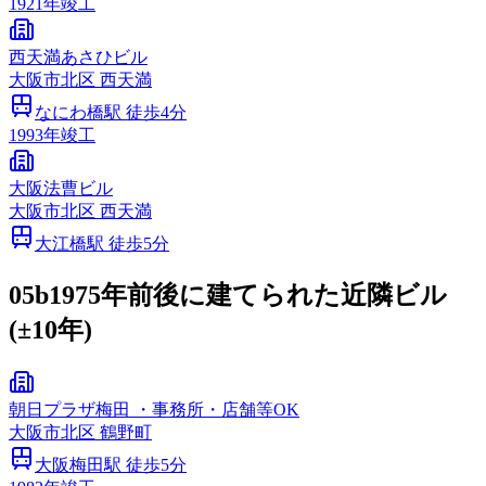
1921
年竣工
西天満あさひビル
大阪市
北区
西天満
なにわ橋
駅 徒歩
4
分
1993
年竣工
大阪法曹ビル
大阪市
北区
西天満
大江橋
駅 徒歩
5
分
05b
1975年前後に建てられた近隣ビル
(±10年)
朝日プラザ梅田 ・事務所・店舗等OK
大阪市
北区
鶴野町
大阪梅田
駅 徒歩
5
分