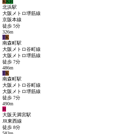
K
KH
北浜
駅
大阪メトロ堺筋線
京阪本線
徒歩
5
分
326
m
T
K
南森町
駅
大阪メトロ谷町線
大阪メトロ堺筋線
徒歩
7
分
486
m
T
K
南森町
駅
大阪メトロ谷町線
大阪メトロ堺筋線
徒歩
7
分
490
m
H
大阪天満宮
駅
JR東西線
徒歩
8
分
583
m