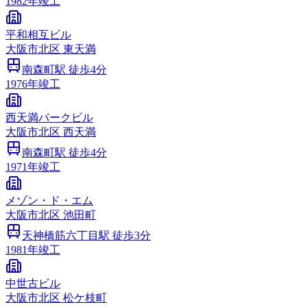
1982
年竣工
平和相互ビル
大阪市
北区
東天満
南森町
駅 徒歩
4
分
1976
年竣工
西天満パークビル
大阪市
北区
西天満
南森町
駅 徒歩
4
分
1971
年竣工
メゾン・ド・エム
大阪市
北区
池田町
天神橋筋六丁目
駅 徒歩
3
分
1981
年竣工
中世古ビル
大阪市
北区
松ケ枝町