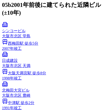
05b
2001年前後に建てられた近隣ビル
(±10年)
シンコービル
大阪市
北区
堂島
西梅田
駅 徒歩
5
分
2007
年竣工
日成建設
大阪市
北区
天満
大阪天満宮
駅 徒歩
8
分
1998
年竣工
北梅田大宮ビル
大阪市
北区
豊崎
中津
駅 徒歩
2
分
1991
年竣工