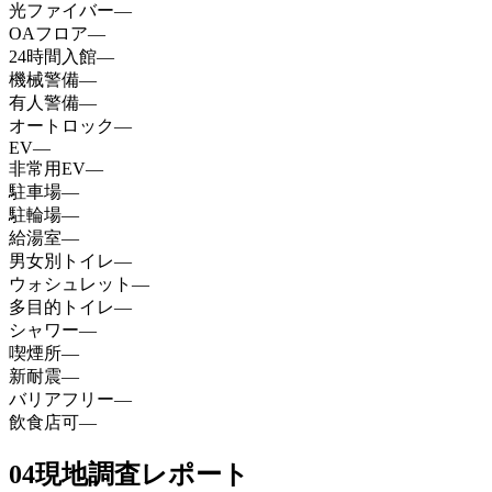
光ファイバー
—
OAフロア
—
24時間入館
—
機械警備
—
有人警備
—
オートロック
—
EV
—
非常用EV
—
駐車場
—
駐輪場
—
給湯室
—
男女別トイレ
—
ウォシュレット
—
多目的トイレ
—
シャワー
—
喫煙所
—
新耐震
—
バリアフリー
—
飲食店可
—
04
現地調査レポート