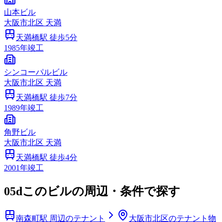
山本ビル
大阪市
北区
天満
天満橋
駅 徒歩
5
分
1985
年竣工
シンコーパルビル
大阪市
北区
天満
天満橋
駅 徒歩
7
分
1989
年竣工
角野ビル
大阪市
北区
天満
天満橋
駅 徒歩
4
分
2001
年竣工
05d
このビルの周辺・条件で探す
南森町駅 周辺のテナント
大阪市北区のテナント物