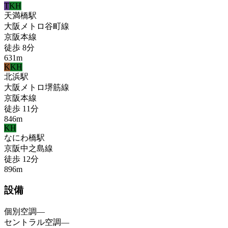
T
KH
天満橋
駅
大阪メトロ谷町線
京阪本線
徒歩
8
分
631
m
K
KH
北浜
駅
大阪メトロ堺筋線
京阪本線
徒歩
11
分
846
m
KH
なにわ橋
駅
京阪中之島線
徒歩
12
分
896
m
設備
個別空調
—
セントラル空調
—