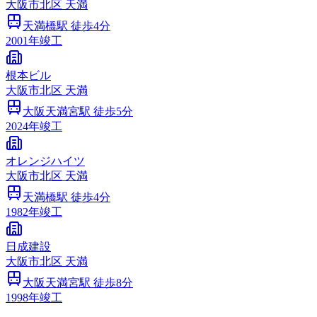
大阪市
北区
天満
天満橋
駅 徒歩
4
分
2001
年竣工
根本ビル
大阪市
北区
天満
大阪天満宮
駅 徒歩
5
分
2024
年竣工
オレンジハイツ
大阪市
北区
天満
天満橋
駅 徒歩
4
分
1982
年竣工
日成建設
大阪市
北区
天満
大阪天満宮
駅 徒歩
8
分
1998
年竣工