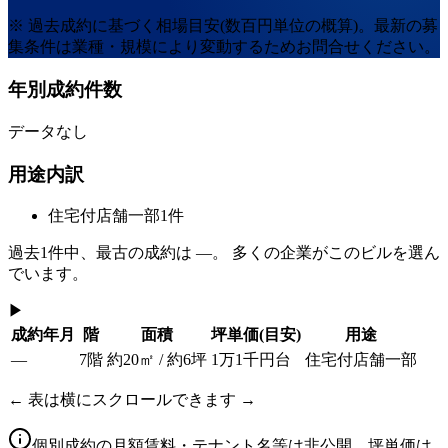
※ 過去成約に基づく相場目安(数百円単位の概算)。最新の募
集条件は業種・規模により変動するためお問合せください。
年別成約件数
データなし
用途内訳
住宅付店舗一部
1
件
過去
1
件中、最古の成約は
—
。 多くの企業がこのビルを選ん
でいます。
▶
成約年月
階
面積
坪単価
(目安)
用途
—
7階
約20㎡ / 約6坪
1万1千円台
住宅付店舗一部
← 表は横にスクロールできます →
個別成約の月額賃料・テナント名等は非公開。坪単価は