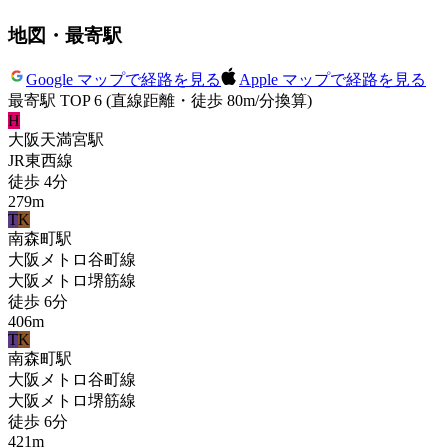
地図・最寄駅
Google マップで経路を見る
Apple マップで経路を見る
最寄駅 TOP 6
(直線距離・徒歩 80m/分換算)
H
大阪天満宮
駅
JR東西線
徒歩
4
分
279
m
T
K
南森町
駅
大阪メトロ谷町線
大阪メトロ堺筋線
徒歩
6
分
406
m
T
K
南森町
駅
大阪メトロ谷町線
大阪メトロ堺筋線
徒歩
6
分
421
m