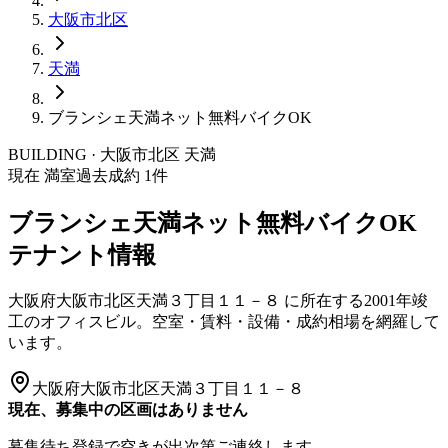
大阪市
北区
天満
ブランシェ天満ネット無料バイクOK
BUILDING · 大阪市
北区
天満
現在 満室
過去成約
1
件
ブランシェ天満ネット無料バイクOK
テナント情報
大阪府大阪市北区天満３丁目１１－８
に所在する
2001年竣
工
のオフィスビル。空室・賃料・設備・成約相場を網羅して
います。
大阪府大阪市北区天満３丁目１１－８
現在、募集中の区画はありません
募集待ち登録で空きが出次第ご連絡します。