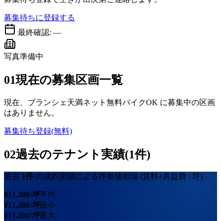
募集待ちに登録する
最終確認:
—
写真準備中
01
現在の募集区画一覧
現在、
ブランシェ天満ネット無料バイクOK
に募集中の区画
はありません。
募集待ち登録(無料)
02
過去のテナント実績(1件)
過去
1
件
の成約実績による坪単価相場
(賃料+共益費 / 坪)
¥
11,200
/坪
平均
¥
11,200
/坪
最小
¥
11,200
/坪
最大