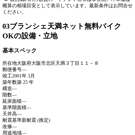
概算の相場目安として表示しています。最新条件はお問合せ
ください。
03
ブランシェ天満ネット無料バイク
OKの設備・立地
基本スペック
所在地
大阪府大阪市北区天満３丁目１１－８
郵便番号
—
竣工
2001年 3月
築年数
築 25 年
構造
—
階数
—
延床面積
—
基準階面積
—
天井高
—
耐震基準
新耐震 (推定)
改修
—
用途地域
—