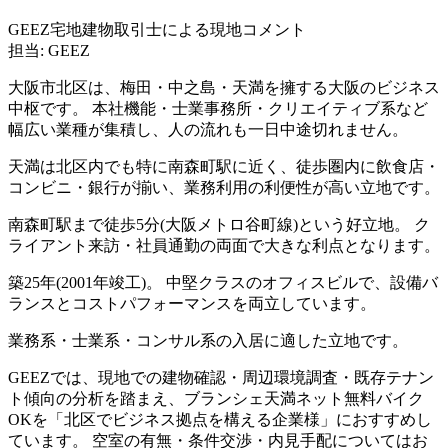
GEEZ宅地建物取引士による現地コメント
担当: GEEZ
大阪市北区は、梅田・中之島・天満を擁する大阪のビジネス
中枢です。 本社機能・士業事務所・クリエイティブ系など
幅広い業種が集積し、人の流れも一日中途切れません。
天満は北区内でも特に南森町駅に近く、徒歩圏内に飲食店・
コンビニ・銀行が揃い、業務利用の利便性が高い立地です。
南森町駅まで徒歩5分(大阪メトロ谷町線)という好立地。 ク
ライアント来訪・社員通勤の両面で大きな利点となります。
築25年(2001年竣工)。 中堅クラスのオフィスビルで、設備バ
ランスとコストパフォーマンスを両立しています。
業務系・士業系・コンサル系の入居に適した立地です。
GEEZでは、現地での建物確認・周辺環境調査・既存テナン
ト傾向の分析を踏まえ、ブランシェ天満ネット無料バイク
OKを「北区でビジネス拠点を構える企業様」におすすめし
ています。 空室の有無・条件交渉・内見手配についてはお