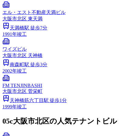
エル・エスト不動産天満ビル
大阪市
北区
東天満
天満橋
駅 徒歩
7
分
1991
年竣工
ワイズビル
大阪市
北区
天神橋
南森町
駅 徒歩
3
分
2002
年竣工
FM TENJINBASHI
大阪市
北区
菅栄町
天神橋筋六丁目
駅 徒歩
1
分
1999
年竣工
05c
大阪市北区の人気テナントビル