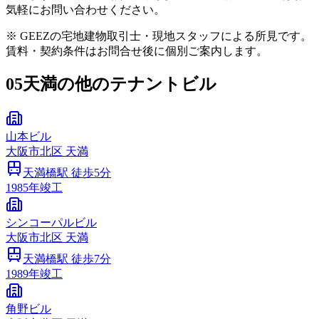
気軽にお問い合わせください。
※ GEEZの宅地建物取引士・現地スタッフによる所見です。
賃料・契約条件はお問合せ後に個別ご案内します。
05
天満の他のテナントビル
山本ビル
大阪市
北区
天満
天満橋
駅 徒歩
5
分
1985
年竣工
シンコーパルビル
大阪市
北区
天満
天満橋
駅 徒歩
7
分
1989
年竣工
角野ビル