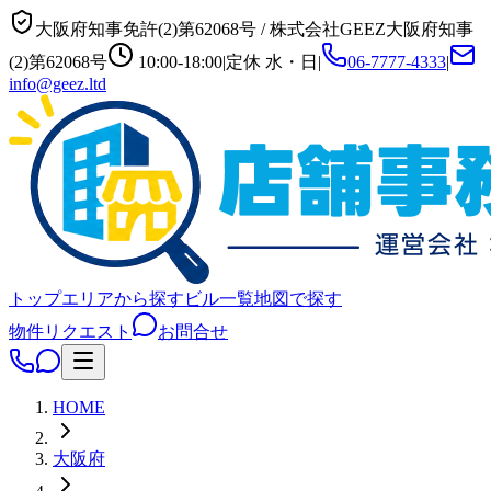
大阪府知事免許(2)第62068号
/
株式会社GEEZ
大阪府知事
(2)第62068号
10:00-18:00
|
定休
水・日
|
06-7777-4333
|
info@geez.ltd
トップ
エリアから探す
ビル一覧
地図で探す
物件リクエスト
お問合せ
HOME
大阪府