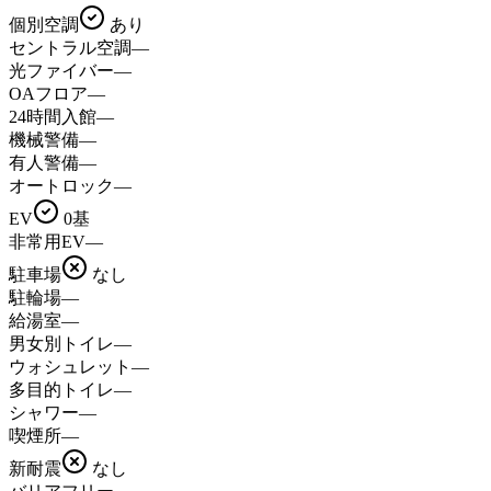
個別空調
あり
セントラル空調
—
光ファイバー
—
OAフロア
—
24時間入館
—
機械警備
—
有人警備
—
オートロック
—
EV
0基
非常用EV
—
駐車場
なし
駐輪場
—
給湯室
—
男女別トイレ
—
ウォシュレット
—
多目的トイレ
—
シャワー
—
喫煙所
—
新耐震
なし