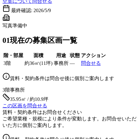
空室について問合せる
最終確認:
2026/5/9
写真準備中
01
現在の募集区画一覧
階・部屋
面積
用途
状態
アクション
3階
約
36
㎡
(
11
坪)
事務所
—
問合せる
賃料・契約条件は問合せ後に個別ご案内します
3階
事務所
35.95㎡ / 約10.9坪
この区画を問合せる
賃料・契約条件はお問合せください
ご希望業種・規模により条件が変動します。お問合せいただ
いた方に個別ご案内します。