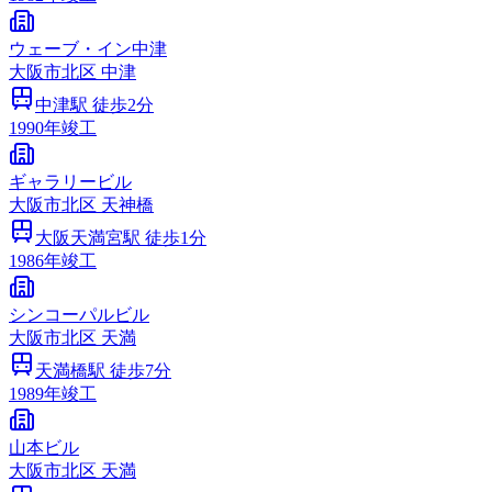
ウェーブ・イン中津
大阪市
北区
中津
中津
駅 徒歩
2
分
1990
年竣工
ギャラリービル
大阪市
北区
天神橋
大阪天満宮
駅 徒歩
1
分
1986
年竣工
シンコーパルビル
大阪市
北区
天満
天満橋
駅 徒歩
7
分
1989
年竣工
山本ビル
大阪市
北区
天満