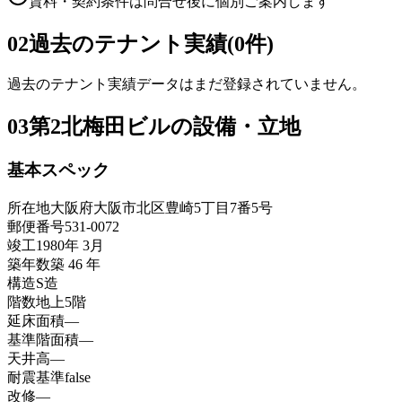
賃料・契約条件は問合せ後に個別ご案内します
02
過去のテナント実績(0件)
過去のテナント実績データはまだ登録されていません。
03
第2北梅田ビルの設備・立地
基本スペック
所在地
大阪府大阪市北区豊崎5丁目7番5号
郵便番号
531-0072
竣工
1980年 3月
築年数
築 46 年
構造
S造
階数
地上5階
延床面積
—
基準階面積
—
天井高
—
耐震基準
false
改修
—