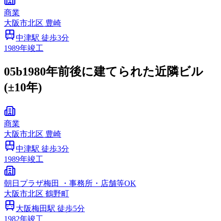
商業
大阪市
北区
豊崎
中津
駅 徒歩
3
分
1989
年竣工
05b
1980年前後に建てられた近隣ビル
(±10年)
商業
大阪市
北区
豊崎
中津
駅 徒歩
3
分
1989
年竣工
朝日プラザ梅田 ・事務所・店舗等OK
大阪市
北区
鶴野町
大阪梅田
駅 徒歩
5
分
1982
年竣工