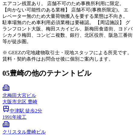
エアコン残置あり。 店舗不可のため事務所利用に限定。
【向かない可能性のある業種】 店舗不可(事務所限定)。 エ
レベーター無のため大量荷物搬入を要する業態は不向き。
駐車場無のため車利用必須業種は要確認。 【周辺施設】 グ
ランフロント大阪、梅田スカイビル、新梅田食道街、ヨドバ
シカメラ梅田、コンビニ複数、銀行、北区役所、阪急三番街
等が徒歩圏。
※ GEEZの宅地建物取引士・現地スタッフによる所見です。
賃料・契約条件はお問合せ後に個別ご案内します。
05
豊崎の他のテナントビル
北梅田大宮ビル
大阪市
北区
豊崎
中津
駅 徒歩
2
分
1991
年竣工
クリスタル豊崎ビル