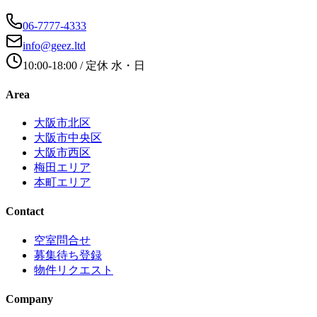
06-7777-4333
info@geez.ltd
10:00-18:00
/ 定休
水・日
Area
大阪市北区
大阪市中央区
大阪市西区
梅田エリア
本町エリア
Contact
空室問合せ
募集待ち登録
物件リクエスト
Company