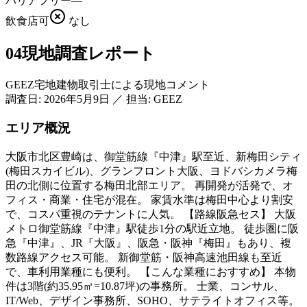
バリアフリー
—
飲食店可
なし
04
現地調査レポート
GEEZ宅地建物取引士による現地コメント
調査日:
2026年5月9日
／
担当: GEEZ
エリア概況
大阪市北区豊崎は、御堂筋線『中津』駅至近、新梅田シティ
(梅田スカイビル)、グランフロント大阪、ヨドバシカメラ梅
田の北側に位置する梅田北部エリア。 再開発が活発で、オ
フィス・商業・住宅が混在。 家賃水準は梅田中心より割安
で、コスパ重視のテナントに人気。 【路線阪急セス】 大阪
メトロ御堂筋線『中津』駅徒歩1分の駅近立地。 徒歩圏に阪
急『中津』、JR『大阪』、阪急・阪神『梅田』もあり、複
数路線アクセス可能。 新御堂筋・阪神高速池田線も至近
で、車利用業種にも便利。 【こんな業種におすすめ】 本物
件は3階(約35.95㎡=10.87坪)の事務所。 士業、コンサル、
IT/Web、デザイン事務所、SOHO、サテライトオフィス等。