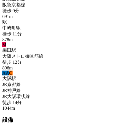
阪急京都線
徒歩
9
分
691
m
駅
中崎町
駅
徒歩
11
分
878
m
M
梅田
駅
大阪メトロ御堂筋線
徒歩
12
分
896
m
A
A
O
大阪
駅
JR京都線
JR神戸線
JR大阪環状線
徒歩
14
分
1044
m
設備