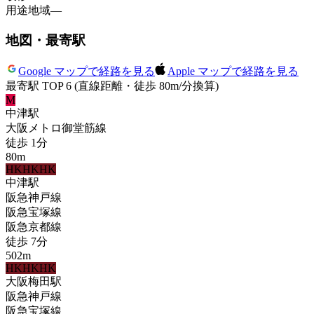
用途地域
—
地図・最寄駅
Google マップで経路を見る
Apple マップで経路を見る
最寄駅 TOP 6
(直線距離・徒歩 80m/分換算)
M
中津
駅
大阪メトロ御堂筋線
徒歩
1
分
80
m
HK
HK
HK
中津
駅
阪急神戸線
阪急宝塚線
阪急京都線
徒歩
7
分
502
m
HK
HK
HK
大阪梅田
駅
阪急神戸線
阪急宝塚線