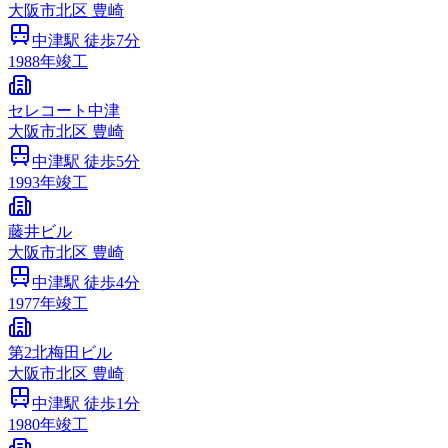
大阪市
北区
豊崎
中津
駅 徒歩
7
分
1988
年竣工
セレコート中津
大阪市
北区
豊崎
中津
駅 徒歩
5
分
1993
年竣工
藤井ビル
大阪市
北区
豊崎
中津
駅 徒歩
4
分
1977
年竣工
第2北梅田ビル
大阪市
北区
豊崎
中津
駅 徒歩
1
分
1980
年竣工