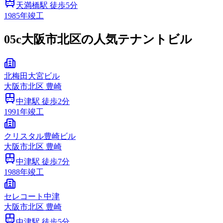
天満橋
駅 徒歩
5
分
1985
年竣工
05c
大阪市北区の人気テナントビル
北梅田大宮ビル
大阪市
北区
豊崎
中津
駅 徒歩
2
分
1991
年竣工
クリスタル豊崎ビル
大阪市
北区
豊崎
中津
駅 徒歩
7
分
1988
年竣工
セレコート中津
大阪市
北区
豊崎
中津
駅 徒歩
5
分