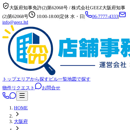
大阪府知事免許(2)第62068号
/
株式会社GEEZ
大阪府知事
(2)第62068号
10:00-18:00
|
定休
水・日
|
06-7777-4333
|
info@geez.ltd
トップ
エリアから探す
ビル一覧
地図で探す
物件リクエスト
お問合せ
HOME
大阪府