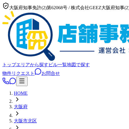
大阪府知事免許(2)第62068号
/
株式会社GEEZ
大阪府知事(2)
トップ
エリアから探す
ビル一覧
地図で探す
物件リクエスト
お問合せ
HOME
大阪府
大阪市
北区