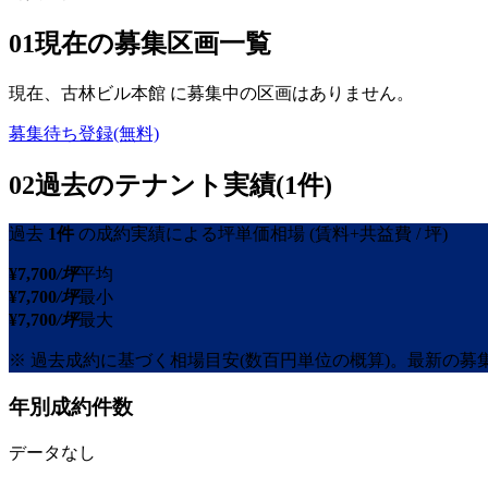
01
現在の募集区画一覧
現在、
古林ビル本館
に募集中の区画はありません。
募集待ち登録(無料)
02
過去のテナント実績(1件)
過去
1
件
の成約実績による坪単価相場
(賃料+共益費 / 坪)
¥
7,700
/坪
平均
¥
7,700
/坪
最小
¥
7,700
/坪
最大
※ 過去成約に基づく相場目安(数百円単位の概算)。最新の
年別成約件数
データなし