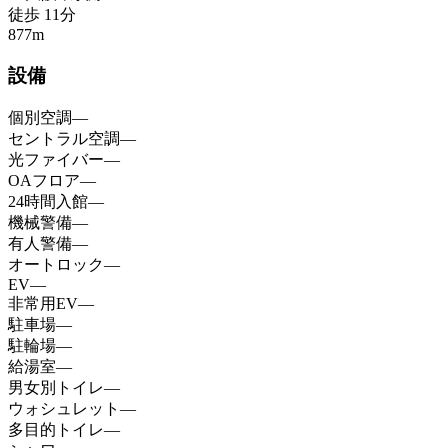
徒歩
11
分
877
m
設備
個別空調
—
セントラル空調
—
光ファイバー
—
OAフロア
—
24時間入館
—
機械警備
—
有人警備
—
オートロック
—
EV
—
非常用EV
—
駐車場
—
駐輪場
—
給湯室
—
男女別トイレ
—
ウォシュレット
—
多目的トイレ
—