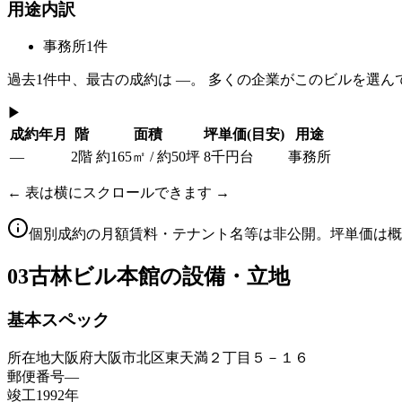
用途内訳
事務所
1
件
過去
1
件中、最古の成約は
—
。 多くの企業がこのビルを選ん
▶
成約年月
階
面積
坪単価
(目安)
用途
—
2階
約165㎡ / 約50坪
8千円台
事務所
← 表は横にスクロールできます →
個別成約の月額賃料・テナント名等は非公開。坪単価は概
03
古林ビル本館の設備・立地
基本スペック
所在地
大阪府大阪市北区東天満２丁目５－１６
郵便番号
—
竣工
1992年