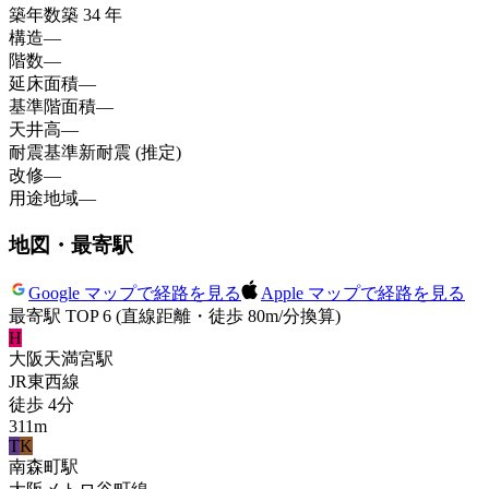
築年数
築 34 年
構造
—
階数
—
延床面積
—
基準階面積
—
天井高
—
耐震基準
新耐震 (推定)
改修
—
用途地域
—
地図・最寄駅
Google マップで経路を見る
Apple マップで経路を見る
最寄駅 TOP 6
(直線距離・徒歩 80m/分換算)
H
大阪天満宮
駅
JR東西線
徒歩
4
分
311
m
T
K
南森町
駅