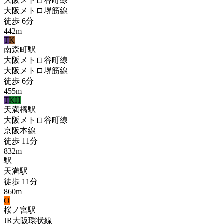
大阪メトロ谷町線
大阪メトロ堺筋線
徒歩
6
分
442
m
T
K
南森町
駅
大阪メトロ谷町線
大阪メトロ堺筋線
徒歩
6
分
455
m
T
KH
天満橋
駅
大阪メトロ谷町線
京阪本線
徒歩
11
分
832
m
駅
天満
駅
徒歩
11
分
860
m
O
桜ノ宮
駅
JR大阪環状線