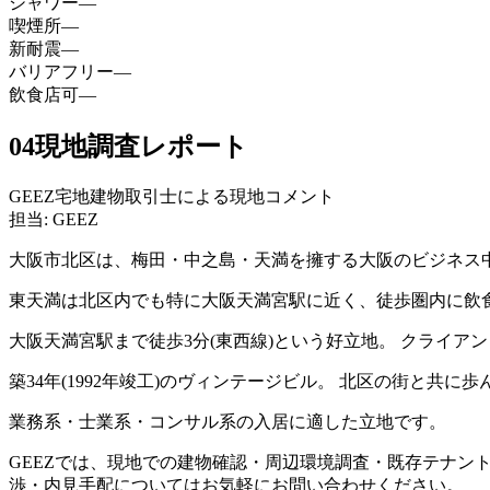
シャワー
—
喫煙所
—
新耐震
—
バリアフリー
—
飲食店可
—
04
現地調査レポート
GEEZ宅地建物取引士による現地コメント
担当: GEEZ
大阪市北区は、梅田・中之島・天満を擁する大阪のビジネス
東天満は北区内でも特に大阪天満宮駅に近く、徒歩圏内に飲
大阪天満宮駅まで徒歩3分(東西線)という好立地。 クライ
築34年(1992年竣工)のヴィンテージビル。 北区の街と
業務系・士業系・コンサル系の入居に適した立地です。
GEEZでは、現地での建物確認・周辺環境調査・既存テナン
渉・内見手配についてはお気軽にお問い合わせください。