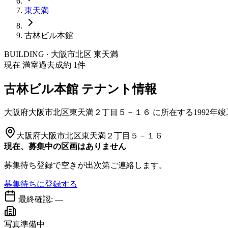
東天満
古林ビル本館
BUILDING · 大阪市
北区
東天満
現在 満室
過去成約
1
件
古林ビル本館
テナント情報
大阪府大阪市北区東天満２丁目５－１６
に所在する
1992年
大阪府大阪市北区東天満２丁目５－１６
現在、募集中の区画はありません
募集待ち登録で空きが出次第ご連絡します。
募集待ちに登録する
最終確認:
—
写真準備中