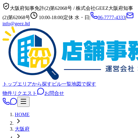
大阪府知事免許(2)第62068号
/
株式会社GEEZ
大阪府知事
(2)第62068号
10:00-18:00
|
定休
水・日
|
06-7777-4333
|
info@geez.ltd
トップ
エリアから探す
ビル一覧
地図で探す
物件リクエスト
お問合せ
HOME
大阪府