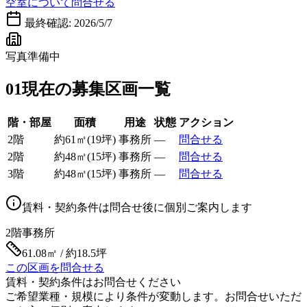
空室について問合せる
最終確認:
2026/5/7
写真準備中
01
現在の募集区画一覧
階・部屋
面積
用途
状態
アクション
2階
約
61
㎡
(
19
坪)
事務所
—
問合せる
2階
約
48
㎡
(
15
坪)
事務所
—
問合せる
3階
約
48
㎡
(
15
坪)
事務所
—
問合せる
賃料・契約条件は問合せ後に個別ご案内します
2階
事務所
61.08㎡ / 約18.5坪
この区画を問合せる
賃料・契約条件はお問合せください
ご希望業種・規模により条件が変動します。お問合せいただ