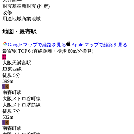
耐震基準
新耐震 (推定)
改修
—
用途地域
商業地域
地図・最寄駅
Google マップで経路を見る
Apple マップで経路を見る
最寄駅 TOP 6
(直線距離・徒歩 80m/分換算)
H
大阪天満宮
駅
JR東西線
徒歩
5
分
399
m
T
K
南森町
駅
大阪メトロ谷町線
大阪メトロ堺筋線
徒歩
7
分
532
m
T
K
南森町
駅