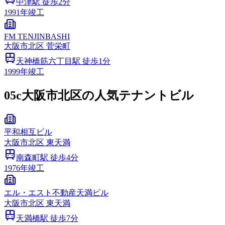
中津
駅 徒歩
2
分
1991
年竣工
FM TENJINBASHI
大阪市
北区
菅栄町
天神橋筋六丁目
駅 徒歩
1
分
1999
年竣工
05c
大阪市北区の人気テナントビル
平和相互ビル
大阪市
北区
東天満
南森町
駅 徒歩
4
分
1976
年竣工
エル・エスト不動産天満ビル
大阪市
北区
東天満
天満橋
駅 徒歩
7
分