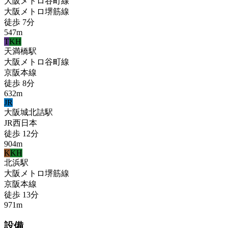
大阪メトロ谷町線
大阪メトロ堺筋線
徒歩
7
分
547
m
T
KH
天満橋
駅
大阪メトロ谷町線
京阪本線
徒歩
8
分
632
m
JR
大阪城北詰
駅
JR西日本
徒歩
12
分
904
m
K
KH
北浜
駅
大阪メトロ堺筋線
京阪本線
徒歩
13
分
971
m
設備