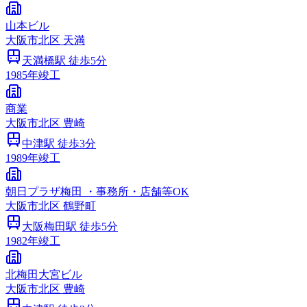
山本ビル
大阪市
北区
天満
天満橋
駅 徒歩
5
分
1985
年竣工
商業
大阪市
北区
豊崎
中津
駅 徒歩
3
分
1989
年竣工
朝日プラザ梅田 ・事務所・店舗等OK
大阪市
北区
鶴野町
大阪梅田
駅 徒歩
5
分
1982
年竣工
北梅田大宮ビル
大阪市
北区
豊崎