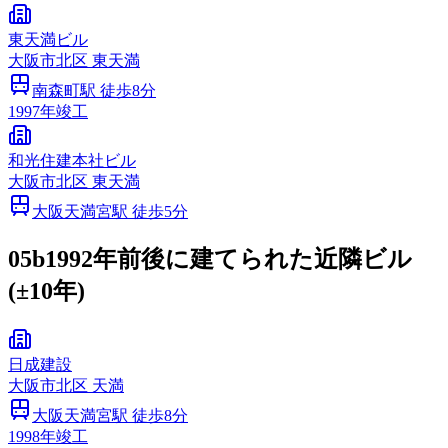
東天満ビル
大阪市
北区
東天満
南森町
駅 徒歩
8
分
1997
年竣工
和光住建本社ビル
大阪市
北区
東天満
大阪天満宮
駅 徒歩
5
分
05b
1992年前後に建てられた近隣ビル
(±10年)
日成建設
大阪市
北区
天満
大阪天満宮
駅 徒歩
8
分
1998
年竣工