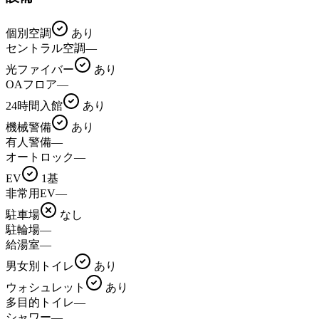
個別空調
あり
セントラル空調
—
光ファイバー
あり
OAフロア
—
24時間入館
あり
機械警備
あり
有人警備
—
オートロック
—
EV
1基
非常用EV
—
駐車場
なし
駐輪場
—
給湯室
—
男女別トイレ
あり
ウォシュレット
あり
多目的トイレ
—
シャワー
—