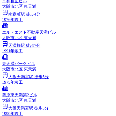
平和相互ビル
大阪市
北区
東天満
南森町
駅 徒歩
4
分
1976
年竣工
エル・エスト不動産天満ビル
大阪市
北区
東天満
天満橋
駅 徒歩
7
分
1991
年竣工
東天満パークビル
大阪市
北区
東天満
大阪天満宮
駅 徒歩
5
分
1975
年竣工
篠原東天満第2ビル
大阪市
北区
東天満
大阪天満宮
駅 徒歩
3
分
1990
年竣工