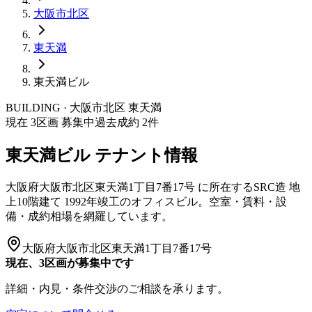
大阪市
北区
東天満
東天満ビル
BUILDING · 大阪市
北区
東天満
現在
3
区画 募集中
過去成約
2
件
東天満ビル
テナント情報
大阪府大阪市北区東天満1丁目7番17号
に所在する
SRC造
地
上10階建て
1992年竣工
のオフィスビル。空室・賃料・設
備・成約相場を網羅しています。
大阪府大阪市北区東天満1丁目7番17号
現在、3区画が募集中です
詳細・内見・条件交渉のご相談を承ります。