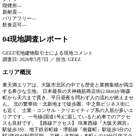
喫煙所
—
新耐震
—
バリアフリー
—
飲食店可
—
04
現地調査レポート
GEEZ宅地建物取引士による現地コメント
調査日:
2026年5月7日
／
担当: GEEZ
エリア概況
東天満エリアは、大阪市北区の中でも歴史と業務集積が両立
する希少な立地。 日本最長の天神橋筋商店街(2.6km)が南森
町から天六まで貫き、平日昼夜を問わず人の流れが絶えませ
ん。 北の繁華街・北新地まで徒歩圏、中之島ビジネス街に
も近く、士業・コンサル・クリエイティブ系の入居が多いエ
リアです。 一号線(国道1号)に面しているため車でのアクセ
スも良好です。 【路線アクセス】 JR東西線『大阪天満宮』
駅徒歩3分、地下鉄谷町線・堺筋線『南森町』駅徒歩5分の2
駅3路線が利用可能。 京橋・北新地・本町への10分以内アク