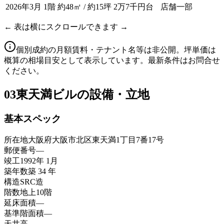
2026年3月
1階
約48㎡ / 約15坪
2万7千円台
店舗一部
← 表は横にスクロールできます →
個別成約の月額賃料・テナント名等は非公開。坪単価は
概算の相場目安として表示しています。最新条件はお問合せ
ください。
03
東天満ビルの設備・立地
基本スペック
所在地
大阪府大阪市北区東天満1丁目7番17号
郵便番号
—
竣工
1992年 1月
築年数
築 34 年
構造
SRC造
階数
地上10階
延床面積
—
基準階面積
—
天井高
—