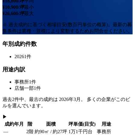
¥
18,800
/坪
平均
¥
10,900
/坪
最小
¥
26,600
/坪
最大
※ 過去成約に基づく相場目安(数百円単位の概算)。最新の募
集条件は業種・規模により変動するためお問合せください。
年別成約件数
2026
1
件
用途内訳
事務所
1
件
店舗一部
1
件
過去
2
件中、最古の成約は
2026年3月
。 多くの企業がこのビ
ルを選んでいます。
▶
成約年月
階
面積
坪単価
(目安)
用途
—
2階
約90㎡ / 約27坪
1万1千円台
事務所