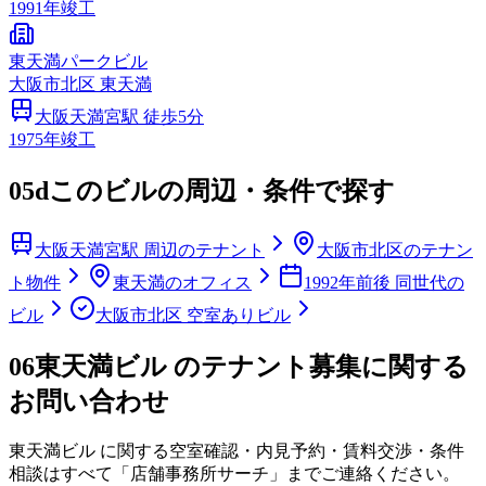
1991
年竣工
東天満パークビル
大阪市
北区
東天満
大阪天満宮
駅 徒歩
5
分
1975
年竣工
05d
このビルの周辺・条件で探す
大阪天満宮駅 周辺のテナント
大阪市北区のテナン
ト物件
東天満のオフィス
1992年前後 同世代の
ビル
大阪市北区 空室ありビル
06
東天満ビル のテナント募集に関する
お問い合わせ
東天満ビル
に関する空室確認・内見予約・賃料交渉・条件
相談はすべて「店舗事務所サーチ」までご連絡ください。