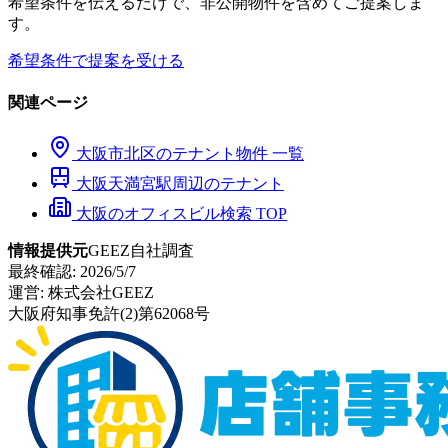
希望条件を伝えるだけで、非公開物件を含めてご提案しま
す。
希望条件で提案を受ける
関連ページ
大阪市
北区
のテナント物件 一覧
大阪天満宮
駅周辺のテナント
大阪のオフィスビル検索 TOP
情報提供元
GEEZ自社調査
最終確認:
2026/5/7
運営:
株式会社GEEZ
大阪府知事免許(2)第62068号