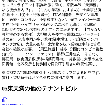
セスでクライアント来訪/出張に強く、京阪本線『天満橋』
駅も徒歩圏内です。 【こんな業種におすすめ】 士業事務所
(税理士・社労士・行政書士)、IT/Web開発、デザイン事務
所、医療・コンサル、小規模本社など。 光ファイバー完備
で在宅併用ハイブリッド勤務との親和性も高く、61.08㎡
(18.47坪)で5〜10名規模のオフィスに最適です。 【向かない
可能性のある業種】 大型搬入を要する業態(エレベーター1
基のみ)、来客車両が多い業種(駐車場無し・近隣コインパー
キング対応)、大量の薬剤・危険物を扱う業種は事前に管理
会社へ確認が必要。 【周辺施設】 徒歩3分圏にコンビニ複数
(セブン・ローソン・ファミマ)、銀行(三井住友・りそな)、
郵便局、飲食店多数(天神橋筋商店街)。 徒歩圏に大阪市立北
図書館、北区役所も徒歩圏で官公庁手続きの利便性高し。
※ GEEZの宅地建物取引士・現地スタッフによる所見です。
賃料・契約条件はお問合せ後に個別ご案内します。
05
東天満の他のテナントビル