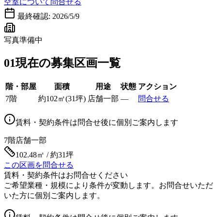
空室について問合せる
最終確認:
2026/5/9
写真準備中
01
現在の募集区画一覧
階・部屋
面積
用途
状態
アクション
7階
約
102
㎡
(
31
坪)
店舗一部
—
問合せる
賃料・契約条件は問合せ後に個別ご案内します
7階
店舗一部
102.48㎡ / 約31坪
この区画を問合せる
賃料・契約条件はお問合せください
ご希望業種・規模により条件が変動します。お問合せいただ
いた方に個別ご案内します。