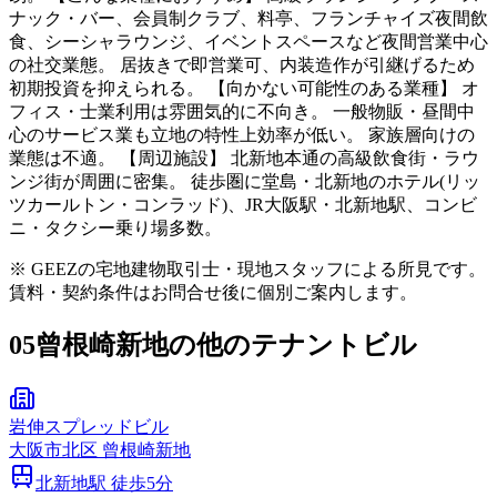
ナック・バー、会員制クラブ、料亭、フランチャイズ夜間飲
食、シーシャラウンジ、イベントスペースなど夜間営業中心
の社交業態。 居抜きで即営業可、内装造作が引継げるため
初期投資を抑えられる。 【向かない可能性のある業種】 オ
フィス・士業利用は雰囲気的に不向き。 一般物販・昼間中
心のサービス業も立地の特性上効率が低い。 家族層向けの
業態は不適。 【周辺施設】 北新地本通の高級飲食街・ラウ
ンジ街が周囲に密集。 徒歩圏に堂島・北新地のホテル(リッ
ツカールトン・コンラッド)、JR大阪駅・北新地駅、コンビ
ニ・タクシー乗り場多数。
※ GEEZの宅地建物取引士・現地スタッフによる所見です。
賃料・契約条件はお問合せ後に個別ご案内します。
05
曾根崎新地の他のテナントビル
岩伸スプレッドビル
大阪市
北区
曾根崎新地
北新地
駅 徒歩
5
分