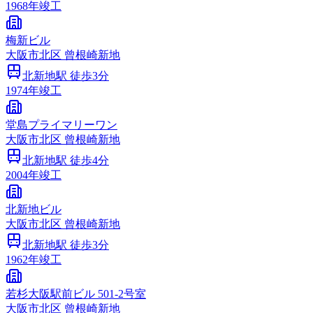
1968
年竣工
梅新ビル
大阪市
北区
曾根崎新地
北新地
駅 徒歩
3
分
1974
年竣工
堂島プライマリーワン
大阪市
北区
曾根崎新地
北新地
駅 徒歩
4
分
2004
年竣工
北新地ビル
大阪市
北区
曾根崎新地
北新地
駅 徒歩
3
分
1962
年竣工
若杉大阪駅前ビル 501-2号室
大阪市
北区
曾根崎新地