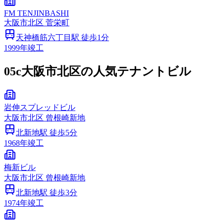
FM TENJINBASHI
大阪市
北区
菅栄町
天神橋筋六丁目
駅 徒歩
1
分
1999
年竣工
05c
大阪市北区の人気テナントビル
岩伸スプレッドビル
大阪市
北区
曾根崎新地
北新地
駅 徒歩
5
分
1968
年竣工
梅新ビル
大阪市
北区
曾根崎新地
北新地
駅 徒歩
3
分
1974
年竣工