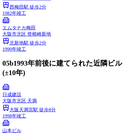
西梅田
駅 徒歩
2
分
1982
年竣工
エムタナカ梅田
大阪市
北区
曾根崎新地
北新地
駅 徒歩
2
分
1990
年竣工
05b
1993年前後に建てられた近隣ビル
(±10年)
日成建設
大阪市
北区
天満
大阪天満宮
駅 徒歩
8
分
1998
年竣工
山本ビル