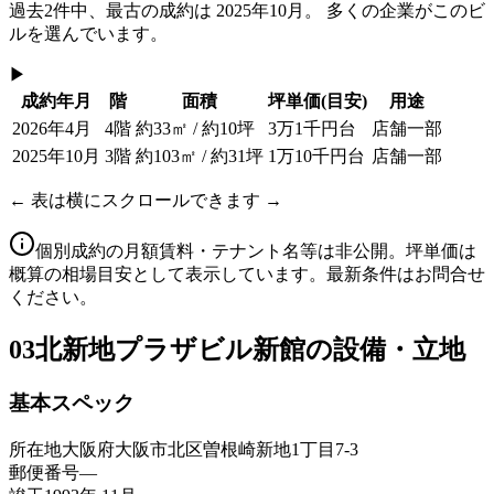
過去
2
件中、最古の成約は
2025年10月
。 多くの企業がこのビ
ルを選んでいます。
▶
成約年月
階
面積
坪単価
(目安)
用途
2026年4月
4階
約33㎡ / 約10坪
3万1千円台
店舗一部
2025年10月
3階
約103㎡ / 約31坪
1万10千円台
店舗一部
← 表は横にスクロールできます →
個別成約の月額賃料・テナント名等は非公開。坪単価は
概算の相場目安として表示しています。最新条件はお問合せ
ください。
03
北新地プラザビル新館の設備・立地
基本スペック
所在地
大阪府大阪市北区曽根崎新地1丁目7-3
郵便番号
—