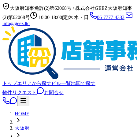
大阪府知事免許(2)第62068号
/
株式会社GEEZ
大阪府知事
(2)第62068号
10:00-18:00
|
定休
水・日
|
06-7777-4333
|
info@geez.ltd
トップ
エリアから探す
ビル一覧
地図で探す
物件リクエスト
お問合せ
HOME
大阪府