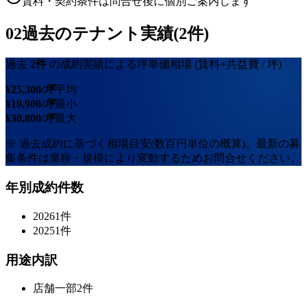
賃料・契約条件は問合せ後に個別ご案内します
02
過去のテナント実績(2件)
過去
2
件
の成約実績による坪単価相場
(賃料+共益費 / 坪)
¥
25,300
/坪
平均
¥
19,900
/坪
最小
¥
30,800
/坪
最大
※ 過去成約に基づく相場目安(数百円単位の概算)。最新の募
集条件は業種・規模により変動するためお問合せください。
年別成約件数
2026
1
件
2025
1
件
用途内訳
店舗一部
2
件