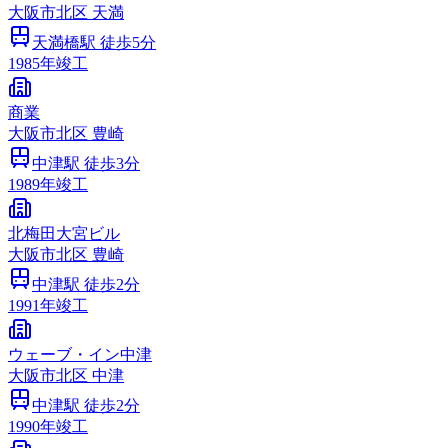
大阪市
北区
天満
天満橋
駅 徒歩
5
分
1985
年竣工
商業
大阪市
北区
豊崎
中津
駅 徒歩
3
分
1989
年竣工
北梅田大宮ビル
大阪市
北区
豊崎
中津
駅 徒歩
2
分
1991
年竣工
ウェーブ・イン中津
大阪市
北区
中津
中津
駅 徒歩
2
分
1990
年竣工