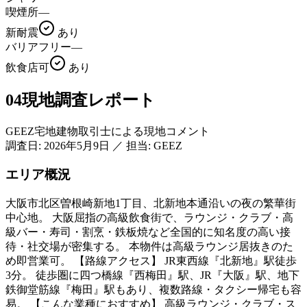
喫煙所
—
新耐震
あり
バリアフリー
—
飲食店可
あり
04
現地調査レポート
GEEZ宅地建物取引士による現地コメント
調査日:
2026年5月9日
／
担当: GEEZ
エリア概況
大阪市北区曽根崎新地1丁目、北新地本通沿いの夜の繁華街
中心地。 大阪屈指の高級飲食街で、ラウンジ・クラブ・高
級バー・寿司・割烹・鉄板焼など全国的に知名度の高い接
待・社交場が密集する。 本物件は高級ラウンジ居抜きのた
め即営業可。 【路線アクセス】 JR東西線『北新地』駅徒歩
3分。 徒歩圏に四つ橋線『西梅田』駅、JR『大阪』駅、地下
鉄御堂筋線『梅田』駅もあり、複数路線・タクシー帰宅も容
易。 【こんな業種におすすめ】 高級ラウンジ・クラブ・ス