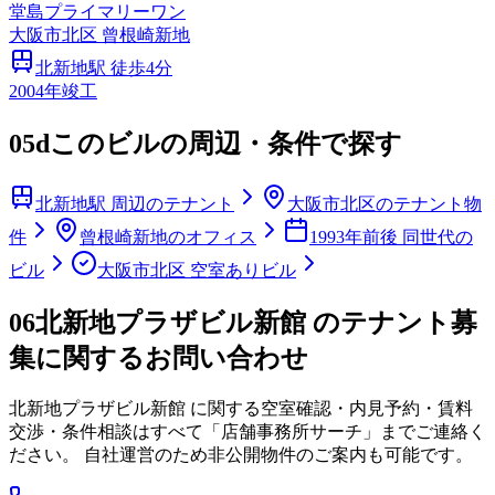
堂島プライマリーワン
大阪市
北区
曾根崎新地
北新地
駅 徒歩
4
分
2004
年竣工
05d
このビルの周辺・条件で探す
北新地駅 周辺のテナント
大阪市北区のテナント物
件
曾根崎新地のオフィス
1993年前後 同世代の
ビル
大阪市北区 空室ありビル
06
北新地プラザビル新館 のテナント募
集に関するお問い合わせ
北新地プラザビル新館
に関する空室確認・内見予約・賃料
交渉・条件相談はすべて「店舗事務所サーチ」までご連絡く
ださい。 自社運営のため非公開物件のご案内も可能です。