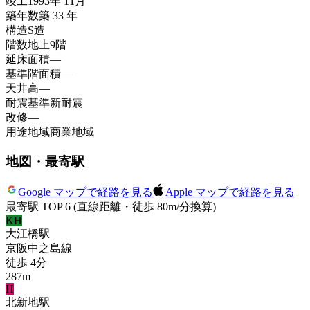
竣工
1993年 11月
築年数
築 33 年
構造
S造
階数
地上9階
延床面積
—
基準階面積
—
天井高
—
耐震基準
新耐震
改修
—
用途地域
商業地域
地図・最寄駅
Google マップで経路を見る
Apple マップで経路を見る
最寄駅 TOP 6
(直線距離・徒歩 80m/分換算)
KH
大江橋
駅
京阪中之島線
徒歩
4
分
287
m
H
北新地
駅