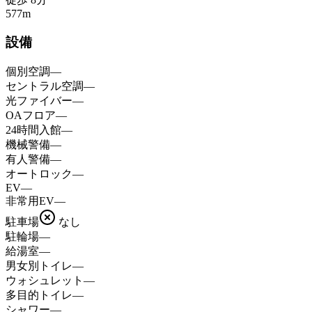
577
m
設備
個別空調
—
セントラル空調
—
光ファイバー
—
OAフロア
—
24時間入館
—
機械警備
—
有人警備
—
オートロック
—
EV
—
非常用EV
—
駐車場
なし
駐輪場
—
給湯室
—
男女別トイレ
—
ウォシュレット
—
多目的トイレ
—
シャワー
—