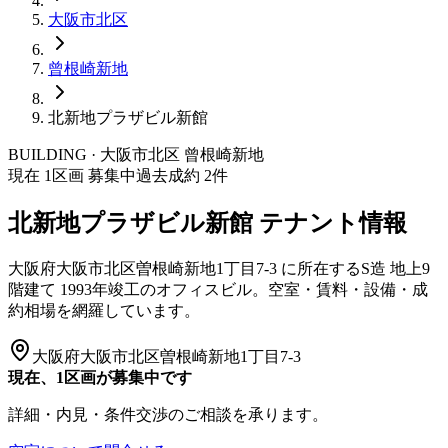
大阪市
北区
曾根崎新地
北新地プラザビル新館
BUILDING · 大阪市
北区
曾根崎新地
現在
1
区画 募集中
過去成約
2
件
北新地プラザビル新館
テナント情報
大阪府大阪市北区曽根崎新地1丁目7-3
に所在する
S造
地上9
階建て
1993年竣工
のオフィスビル。空室・賃料・設備・成
約相場を網羅しています。
大阪府大阪市北区曽根崎新地1丁目7-3
現在、1区画が募集中です
詳細・内見・条件交渉のご相談を承ります。