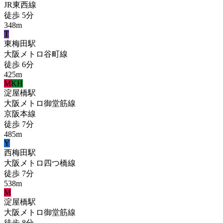
JR東西線
徒歩
5
分
348
m
T
東梅田
駅
大阪メトロ谷町線
徒歩
6
分
425
m
M
KH
淀屋橋
駅
大阪メトロ御堂筋線
京阪本線
徒歩
7
分
485
m
Y
西梅田
駅
大阪メトロ四つ橋線
徒歩
7
分
538
m
M
淀屋橋
駅
大阪メトロ御堂筋線
徒歩
8
分