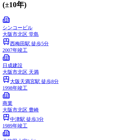
(±10年)
シンコービル
大阪市
北区
堂島
西梅田
駅 徒歩
5
分
2007
年竣工
日成建設
大阪市
北区
天満
大阪天満宮
駅 徒歩
8
分
1998
年竣工
商業
大阪市
北区
豊崎
中津
駅 徒歩
3
分
1989
年竣工