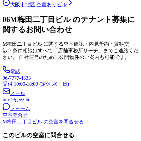
大阪市北区 空室ありビル
06
M梅田二丁目ビル のテナント募集に
関するお問い合わせ
M梅田二丁目ビル
に関する空室確認・内見予約・賃料交
渉・条件相談はすべて「店舗事務所サーチ」までご連絡くだ
さい。 自社運営のため非公開物件のご案内も可能です。
電話
06-7777-4333
受付 10:00-18:00 (定休 水・日)
メール
info@geez.ltd
フォーム
空室問合せ
M梅田二丁目ビル の空室を問合せる
このビルの空室に問合せる