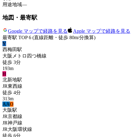
用途地域
—
地図・最寄駅
Google マップで経路を見る
Apple マップで経路を見る
最寄駅 TOP 6
(直線距離・徒歩 80m/分換算)
Y
西梅田
駅
大阪メトロ四つ橋線
徒歩
3
分
193
m
H
北新地
駅
JR東西線
徒歩
4
分
313
m
A
A
O
大阪
駅
JR京都線
JR神戸線
JR大阪環状線
徒歩
6
分