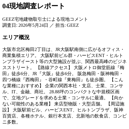
04
現地調査レポート
GEEZ宅地建物取引士による現地コメント
調査日:
2026年5月24日
／
担当: GEEZ
エリア概況
大阪市北区梅田2丁目は、JR大阪駅南側に広がるオフィス・
商業集積エリア。 大阪駅前ビル群・ハービスENT・ヒルト
ンプラザイースト等の大型施設が並ぶ、関西最高峰のビジネ
スストリート。 【路線アクセス】 大阪メトロ御堂筋線『梅
田』徒歩6分、JR『大阪』徒歩6分。 阪急梅田・阪神梅田・
四つ橋線『西梅田』・谷町線『東梅田』も徒歩圏。 【こん
な業種におすすめ】 企業の関西本社・支店、士業、コンサ
ル、IT、金融、商社。 28.88坪のコンパクトな中規模区画
で、立地グレードを求める士業・コンサルに最適。 【向か
ない可能性のある業種】 来店型物販・大型店舗。 【周辺施
設】 大阪駅前ビル、ハービスENT、ヒルトンプラザ、阪神
百貨店、各種ホテル、銀行本支店、北新地の飲食店、コンビ
ニ多数。