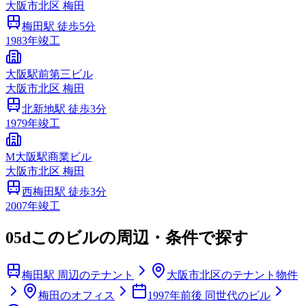
大阪市
北区
梅田
梅田
駅 徒歩
5
分
1983
年竣工
大阪駅前第三ビル
大阪市
北区
梅田
北新地
駅 徒歩
3
分
1979
年竣工
M大阪駅商業ビル
大阪市
北区
梅田
西梅田
駅 徒歩
3
分
2007
年竣工
05d
このビルの周辺・条件で探す
梅田駅 周辺のテナント
大阪市北区のテナント物件
梅田のオフィス
1997年前後 同世代のビル