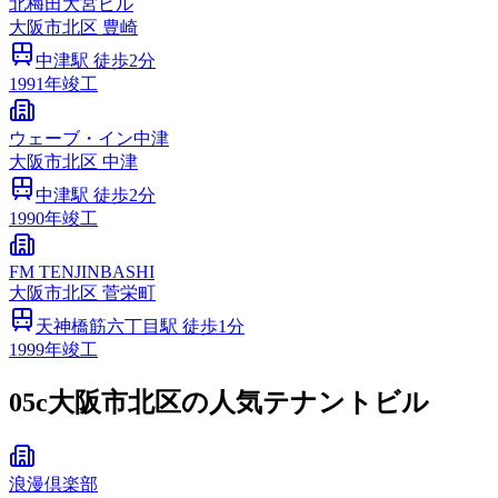
北梅田大宮ビル
大阪市
北区
豊崎
中津
駅 徒歩
2
分
1991
年竣工
ウェーブ・イン中津
大阪市
北区
中津
中津
駅 徒歩
2
分
1990
年竣工
FM TENJINBASHI
大阪市
北区
菅栄町
天神橋筋六丁目
駅 徒歩
1
分
1999
年竣工
05c
大阪市北区の人気テナントビル
浪漫倶楽部