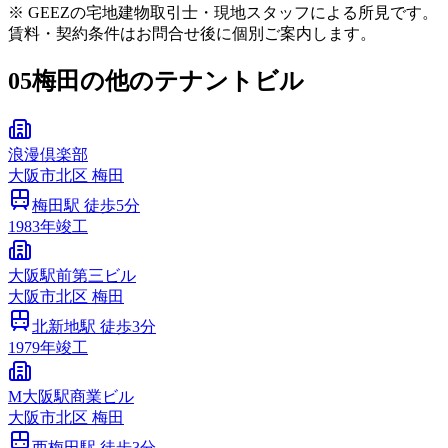
※ GEEZの宅地建物取引士・現地スタッフによる所見です。
賃料・契約条件はお問合せ後に個別ご案内します。
05
梅田の他のテナントビル
浪漫倶楽部
大阪市
北区
梅田
梅田
駅 徒歩
5
分
1983
年竣工
大阪駅前第三ビル
大阪市
北区
梅田
北新地
駅 徒歩
3
分
1979
年竣工
M大阪駅商業ビル
大阪市
北区
梅田
西梅田
駅 徒歩
3
分