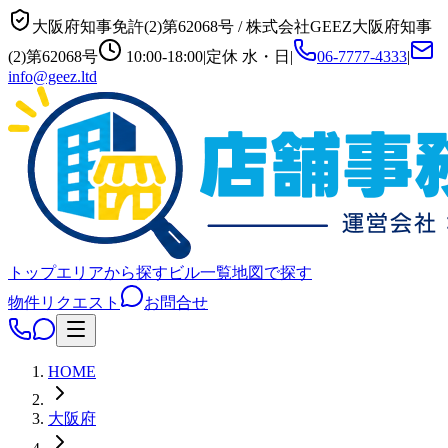
大阪府知事免許(2)第62068号
/
株式会社GEEZ
大阪府知事
(2)第62068号
10:00-18:00
|
定休
水・日
|
06-7777-4333
|
info@geez.ltd
トップ
エリアから探す
ビル一覧
地図で探す
物件リクエスト
お問合せ
HOME
大阪府