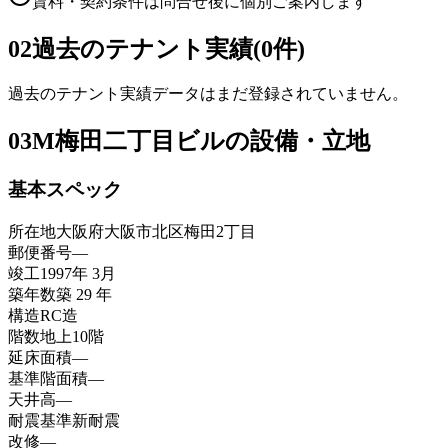
賃料・契約条件は問合せ後に個別ご案内します
02
過去のテナント実績(0件)
過去のテナント実績データはまだ登録されていません。
03
M梅田二丁目ビルの設備・立地
基本スペック
所在地
大阪府大阪市北区梅田2丁目
郵便番号
—
竣工
1997年 3月
築年数
築 29 年
構造
RC造
階数
地上10階
延床面積
—
基準階面積
—
天井高
—
耐震基準
新耐震
改修
—