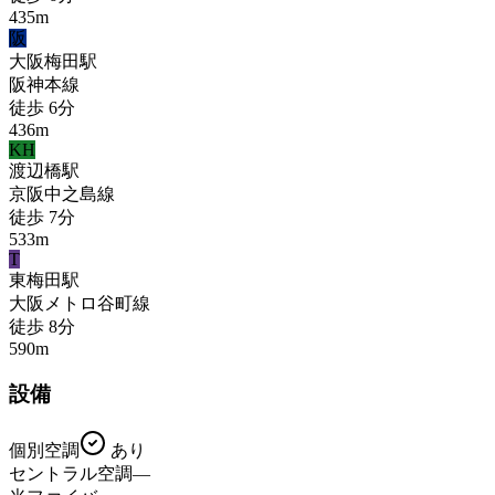
435
m
阪
大阪梅田
駅
阪神本線
徒歩
6
分
436
m
KH
渡辺橋
駅
京阪中之島線
徒歩
7
分
533
m
T
東梅田
駅
大阪メトロ谷町線
徒歩
8
分
590
m
設備
個別空調
あり
セントラル空調
—