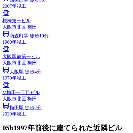
2007
年竣工
桜橋第一ビル
大阪市
北区
梅田
南森町
駅 徒歩
10
分
1960
年竣工
大阪駅前第一ビル
大阪市
北区
梅田
大阪
駅 徒歩
4
分
1970
年竣工
M梅田一丁目ビル
大阪市
北区
梅田
梅田
駅 徒歩
2
分
2020
年竣工
05b
1997年前後に建てられた近隣ビル