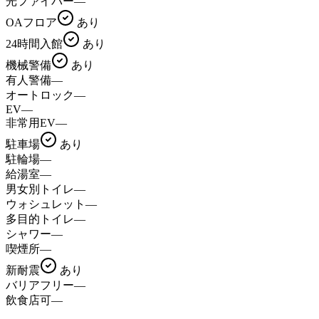
光ファイバー
—
OAフロア
あり
24時間入館
あり
機械警備
あり
有人警備
—
オートロック
—
EV
—
非常用EV
—
駐車場
あり
駐輪場
—
給湯室
—
男女別トイレ
—
ウォシュレット
—
多目的トイレ
—
シャワー
—
喫煙所
—
新耐震
あり
バリアフリー
—
飲食店可
—