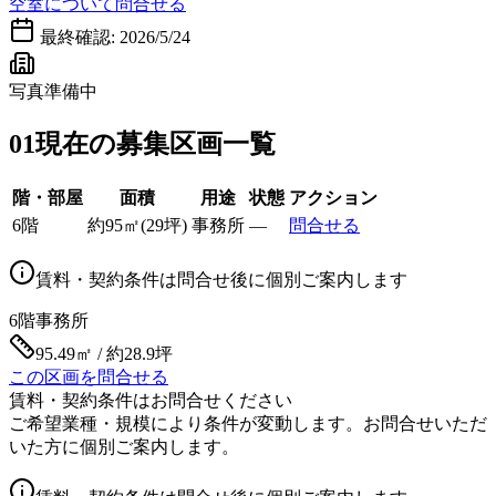
空室について問合せる
最終確認:
2026/5/24
写真準備中
01
現在の募集区画一覧
階・部屋
面積
用途
状態
アクション
6階
約
95
㎡
(
29
坪)
事務所
—
問合せる
賃料・契約条件は問合せ後に個別ご案内します
6階
事務所
95.49㎡ / 約28.9坪
この区画を問合せる
賃料・契約条件はお問合せください
ご希望業種・規模により条件が変動します。お問合せいただ
いた方に個別ご案内します。