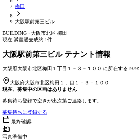
梅田
大阪駅前第三ビル
BUILDING · 大阪市
北区
梅田
現在 満室
過去成約
1
件
大阪駅前第三ビル
テナント情報
大阪府大阪市北区梅田１丁目１－３－１００
に所在する
197
大阪府大阪市北区梅田１丁目１－３－１００
現在、募集中の区画はありません
募集待ち登録で空きが出次第ご連絡します。
募集待ちに登録する
最終確認:
—
写真準備中