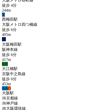
大阪メトロ谷町線
徒歩
4
分
244
m
Y
西梅田
駅
大阪メトロ四つ橋線
徒歩
6
分
405
m
阪
大阪梅田
駅
阪神本線
徒歩
6
分
417
m
KH
大江橋
駅
京阪中之島線
徒歩
6
分
453
m
A
A
O
大阪
駅
JR京都線
JR神戸線
JR大阪環状線