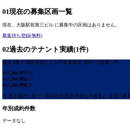
01
現在の募集区画一覧
現在、
大阪駅前第三ビル
に募集中の区画はありません。
募集待ち登録(無料)
02
過去のテナント実績(1件)
過去
1
件
の成約実績による坪単価相場
(賃料+共益費 / 坪)
¥
47,200
/坪
平均
¥
47,200
/坪
最小
¥
47,200
/坪
最大
※ 過去成約に基づく相場目安(数百円単位の概算)。最新の
年別成約件数
データなし