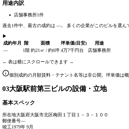
用途内訳
店舗事務所
1
件
過去
1
件中、最古の成約は
—
。 多くの企業がこのビルを選ん
▶
成約年月
階
面積
坪単価
(目安)
用途
—
1階
約21㎡ / 約6坪
4万7千円台
店舗事務所
← 表は横にスクロールできます →
個別成約の月額賃料・テナント名等は非公開。坪単価は概
03
大阪駅前第三ビルの設備・立地
基本スペック
所在地
大阪府大阪市北区梅田１丁目１－３－１００
郵便番号
—
竣工
1979年 9月