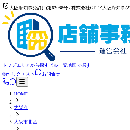
大阪府知事免許(2)第62068号
/
株式会社GEEZ
大阪府知事(2)
トップ
エリアから探す
ビル一覧
地図で探す
物件リクエスト
お問合せ
HOME
大阪府
大阪市
北区