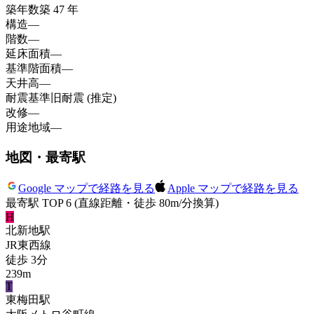
築年数
築 47 年
構造
—
階数
—
延床面積
—
基準階面積
—
天井高
—
耐震基準
旧耐震 (推定)
改修
—
用途地域
—
地図・最寄駅
Google マップで経路を見る
Apple マップで経路を見る
最寄駅 TOP 6
(直線距離・徒歩 80m/分換算)
H
北新地
駅
JR東西線
徒歩
3
分
239
m
T
東梅田
駅