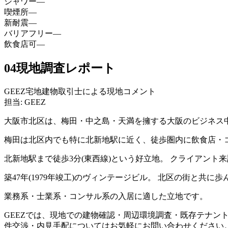
シャワー
—
喫煙所
—
新耐震
—
バリアフリー
—
飲食店可
—
04
現地調査レポート
GEEZ宅地建物取引士による現地コメント
担当: GEEZ
大阪市北区は、梅田・中之島・天満を擁する大阪のビジネス
梅田は北区内でも特に北新地駅に近く、徒歩圏内に飲食店・
北新地駅まで徒歩3分(東西線)という好立地。 クライアン
築47年(1979年竣工)のヴィンテージビル。 北区の街と
業務系・士業系・コンサル系の入居に適した立地です。
GEEZでは、現地での建物確認・周辺環境調査・既存テナン
件交渉・内見手配についてはお気軽にお問い合わせください