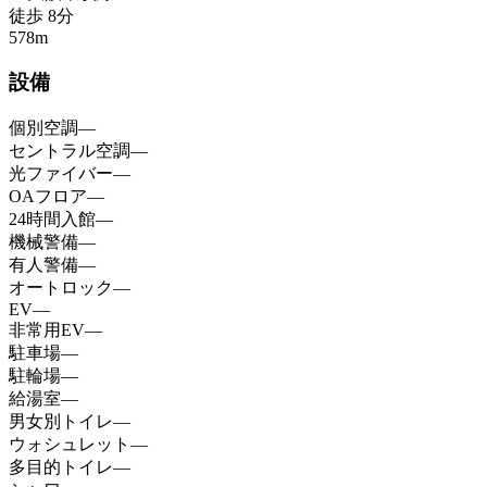
徒歩
8
分
578
m
設備
個別空調
—
セントラル空調
—
光ファイバー
—
OAフロア
—
24時間入館
—
機械警備
—
有人警備
—
オートロック
—
EV
—
非常用EV
—
駐車場
—
駐輪場
—
給湯室
—
男女別トイレ
—
ウォシュレット
—
多目的トイレ
—