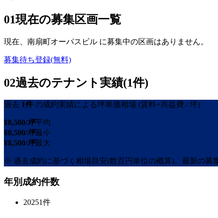
01
現在の募集区画一覧
現在、
南扇町オーパスビル
に募集中の区画はありません。
募集待ち登録(無料)
02
過去のテナント実績(1件)
過去
1
件
の成約実績による坪単価相場
(賃料+共益費 / 坪)
¥
8,500
/坪
平均
¥
8,500
/坪
最小
¥
8,500
/坪
最大
※ 過去成約に基づく相場目安(数百円単位の概算)。最新の
年別成約件数
2025
1
件