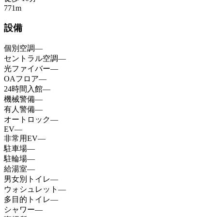
771
m
設備
個別空調
—
セントラル空調
—
光ファイバー
—
OAフロア
—
24時間入館
—
機械警備
—
有人警備
—
オートロック
—
EV
—
非常用EV
—
駐車場
—
駐輪場
—
給湯室
—
男女別トイレ
—
ウォシュレット
—
多目的トイレ
—
シャワー
—