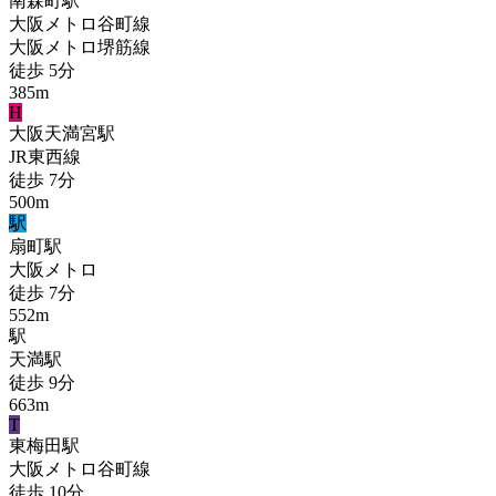
南森町
駅
大阪メトロ谷町線
大阪メトロ堺筋線
徒歩
5
分
385
m
H
大阪天満宮
駅
JR東西線
徒歩
7
分
500
m
駅
扇町
駅
大阪メトロ
徒歩
7
分
552
m
駅
天満
駅
徒歩
9
分
663
m
T
東梅田
駅
大阪メトロ谷町線
徒歩
10
分