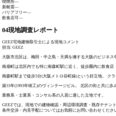
喫煙所
—
新耐震
—
バリアフリー
—
飲食店可
—
04
現地調査レポート
GEEZ宅地建物取引士による現地コメント
担当: GEEZ
大阪市北区は、梅田・中之島・天満を擁する大阪のビジネス
南扇町は北区内でも特に南森町駅に近く、徒歩圏内に飲食店
南森町駅まで徒歩5分(大阪メトロ谷町線)という好立地。 
築33年(1993年竣工)のヴィンテージビル。 北区の街と
業務系・士業系・コンサル系の入居に適した立地です。
GEEZでは、現地での建物確認・周辺環境調査・既存テナン
条件交渉・内見手配についてはお気軽にお問い合わせくださ