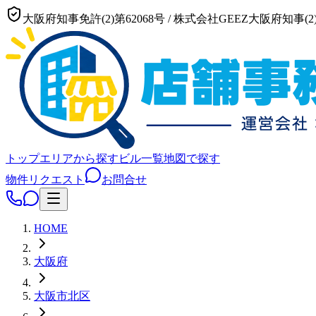
大阪府知事免許(2)第62068号
/
株式会社GEEZ
大阪府知事(2)
トップ
エリアから探す
ビル一覧
地図で探す
物件リクエスト
お問合せ
HOME
大阪府
大阪市
北区