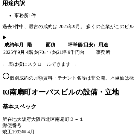
用途内訳
事務所
1
件
過去
1
件中、最古の成約は
2025年9月
。 多くの企業がこのビ
▶
成約年月
階
面積
坪単価
(目安)
用途
2025年9月
4階
約70㎡ / 約21坪
9千円台
事務所
← 表は横にスクロールできます →
個別成約の月額賃料・テナント名等は非公開。坪単価は概
03
南扇町オーパスビルの設備・立地
基本スペック
所在地
大阪府大阪市北区南扇町２－１
郵便番号
—
竣工
1993年 4月