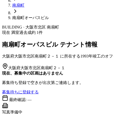
南扇町
南扇町オーパスビル
BUILDING · 大阪市
北区
南扇町
現在 満室
過去成約
1
件
南扇町オーパスビル
テナント情報
大阪府大阪市北区南扇町２－１
に所在する
1993年竣工
のオフ
大阪府大阪市北区南扇町２－１
現在、募集中の区画はありません
募集待ち登録で空きが出次第ご連絡します。
募集待ちに登録する
最終確認:
—
写真準備中