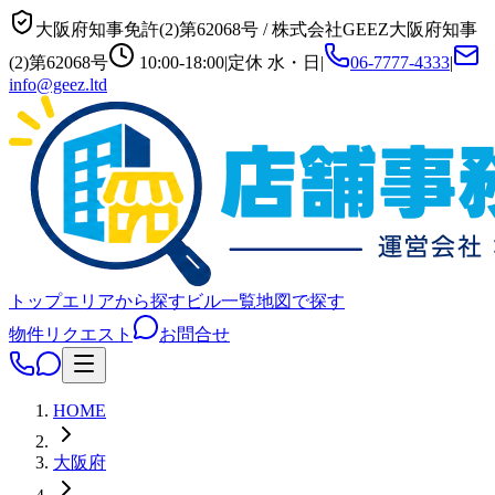
大阪府知事免許(2)第62068号
/
株式会社GEEZ
大阪府知事
(2)第62068号
10:00-18:00
|
定休
水・日
|
06-7777-4333
|
info@geez.ltd
トップ
エリアから探す
ビル一覧
地図で探す
物件リクエスト
お問合せ
HOME
大阪府