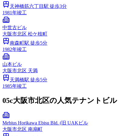
天神橋筋六丁目
駅 徒歩
3
分
1981
年竣工
中世古ビル
大阪市
北区
松ケ枝町
南森町
駅 徒歩
5
分
1982
年竣工
山本ビル
大阪市
北区
天満
天満橋
駅 徒歩
5
分
1985
年竣工
05c
大阪市北区の人気テナントビル
Mebius Horikawa Ebisu Bld. (旧 UAKビル
大阪市
北区
南扇町