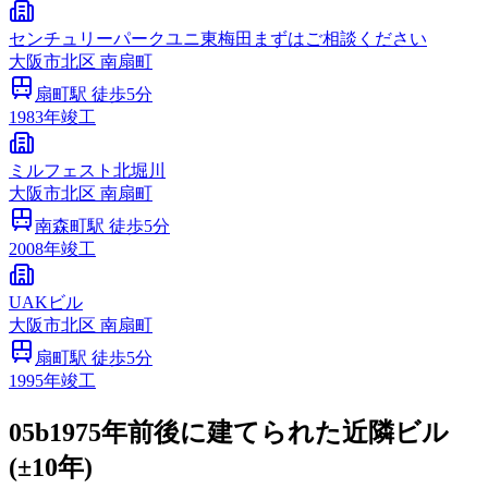
センチュリーパークユニ東梅田まずはご相談ください
大阪市
北区
南扇町
扇町
駅 徒歩
5
分
1983
年竣工
ミルフェスト北堀川
大阪市
北区
南扇町
南森町
駅 徒歩
5
分
2008
年竣工
UAKビル
大阪市
北区
南扇町
扇町
駅 徒歩
5
分
1995
年竣工
05b
1975年前後に建てられた近隣ビル
(±10年)