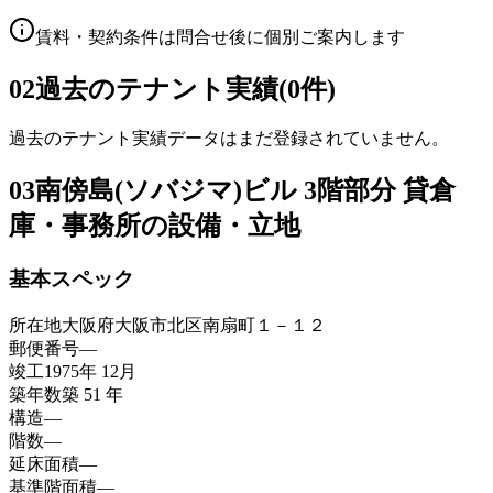
賃料・契約条件は問合せ後に個別ご案内します
02
過去のテナント実績(0件)
過去のテナント実績データはまだ登録されていません。
03
南傍島(ソバジマ)ビル 3階部分 貸倉
庫・事務所の設備・立地
基本スペック
所在地
大阪府大阪市北区南扇町１－１２
郵便番号
—
竣工
1975年 12月
築年数
築 51 年
構造
—
階数
—
延床面積
—
基準階面積
—