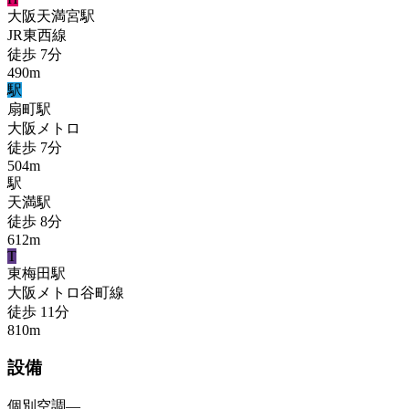
大阪天満宮
駅
JR東西線
徒歩
7
分
490
m
駅
扇町
駅
大阪メトロ
徒歩
7
分
504
m
駅
天満
駅
徒歩
8
分
612
m
T
東梅田
駅
大阪メトロ谷町線
徒歩
11
分
810
m
設備
個別空調
—