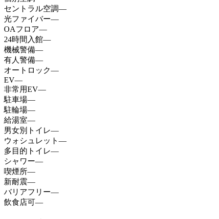
セントラル空調
—
光ファイバー
—
OAフロア
—
24時間入館
—
機械警備
—
有人警備
—
オートロック
—
EV
—
非常用EV
—
駐車場
—
駐輪場
—
給湯室
—
男女別トイレ
—
ウォシュレット
—
多目的トイレ
—
シャワー
—
喫煙所
—
新耐震
—
バリアフリー
—
飲食店可
—