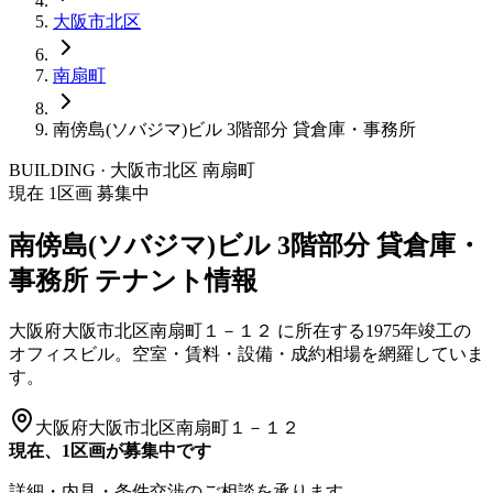
大阪市
北区
南扇町
南傍島(ソバジマ)ビル 3階部分 貸倉庫・事務所
BUILDING · 大阪市
北区
南扇町
現在
1
区画 募集中
南傍島(ソバジマ)ビル 3階部分 貸倉庫・
事務所
テナント情報
大阪府大阪市北区南扇町１－１２
に所在する
1975年竣工
の
オフィスビル。空室・賃料・設備・成約相場を網羅していま
す。
大阪府大阪市北区南扇町１－１２
現在、1区画が募集中です
詳細・内見・条件交渉のご相談を承ります。