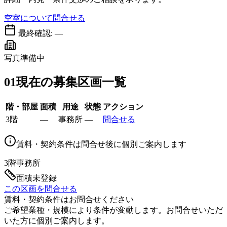
空室について問合せる
最終確認:
—
写真準備中
01
現在の募集区画一覧
階・部屋
面積
用途
状態
アクション
3階
—
事務所
—
問合せる
賃料・契約条件は問合せ後に個別ご案内します
3階
事務所
面積未登録
この区画を問合せる
賃料・契約条件はお問合せください
ご希望業種・規模により条件が変動します。お問合せいただ
いた方に個別ご案内します。