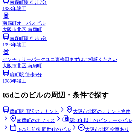
南森町
駅 徒歩
7
分
1983
年竣工
南扇町オーパスビル
大阪市
北区
南扇町
南森町
駅 徒歩
5
分
1993
年竣工
センチュリーパークユニ東梅田まずはご相談ください
大阪市
北区
南扇町
扇町
駅 徒歩
5
分
1983
年竣工
05d
このビルの周辺・条件で探す
扇町駅 周辺のテナント
大阪市北区のテナント物件
南扇町のオフィス
築50年以上のビンテージビル
1975年前後 同世代のビル
大阪市北区 空室あり