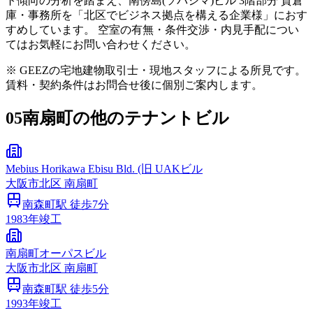
ト傾向の分析を踏まえ、南傍島(ソバジマ)ビル 3階部分 貸倉
庫・事務所を「北区でビジネス拠点を構える企業様」におす
すめしています。 空室の有無・条件交渉・内見手配につい
てはお気軽にお問い合わせください。
※ GEEZの宅地建物取引士・現地スタッフによる所見です。
賃料・契約条件はお問合せ後に個別ご案内します。
05
南扇町の他のテナントビル
Mebius Horikawa Ebisu Bld. (旧 UAKビル
大阪市
北区
南扇町
南森町
駅 徒歩
7
分
1983
年竣工
南扇町オーパスビル
大阪市
北区
南扇町
南森町
駅 徒歩
5
分
1993
年竣工