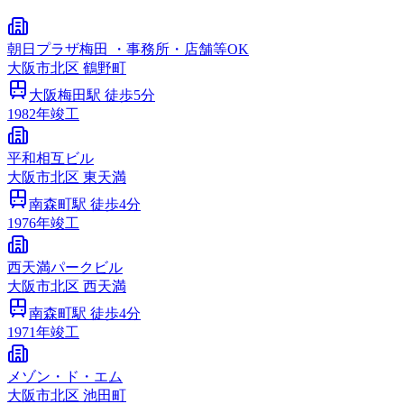
朝日プラザ梅田 ・事務所・店舗等OK
大阪市
北区
鶴野町
大阪梅田
駅 徒歩
5
分
1982
年竣工
平和相互ビル
大阪市
北区
東天満
南森町
駅 徒歩
4
分
1976
年竣工
西天満パークビル
大阪市
北区
西天満
南森町
駅 徒歩
4
分
1971
年竣工
メゾン・ド・エム
大阪市
北区
池田町