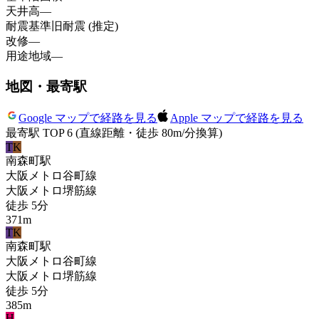
天井高
—
耐震基準
旧耐震 (推定)
改修
—
用途地域
—
地図・最寄駅
Google マップで経路を見る
Apple マップで経路を見る
最寄駅 TOP 6
(直線距離・徒歩 80m/分換算)
T
K
南森町
駅
大阪メトロ谷町線
大阪メトロ堺筋線
徒歩
5
分
371
m
T
K
南森町
駅
大阪メトロ谷町線
大阪メトロ堺筋線
徒歩
5
分
385
m
H