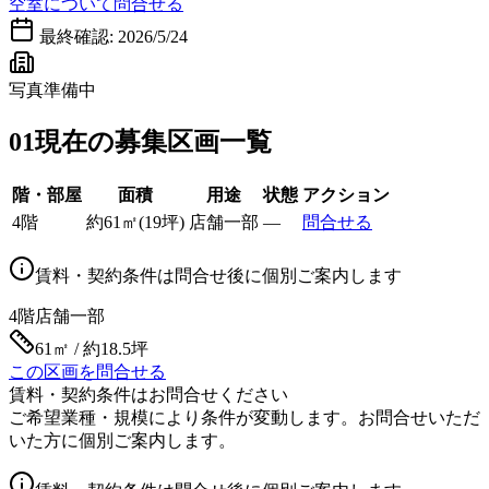
空室について問合せる
最終確認:
2026/5/24
写真準備中
01
現在の募集区画一覧
階・部屋
面積
用途
状態
アクション
4階
約
61
㎡
(
19
坪)
店舗一部
—
問合せる
賃料・契約条件は問合せ後に個別ご案内します
4階
店舗一部
61㎡ / 約18.5坪
この区画を問合せる
賃料・契約条件はお問合せください
ご希望業種・規模により条件が変動します。お問合せいただ
いた方に個別ご案内します。