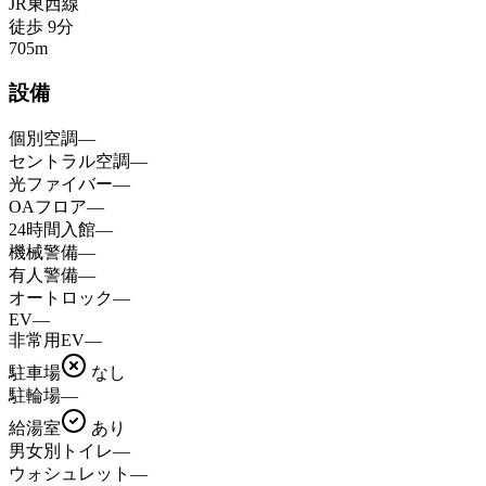
JR東西線
徒歩
9
分
705
m
設備
個別空調
—
セントラル空調
—
光ファイバー
—
OAフロア
—
24時間入館
—
機械警備
—
有人警備
—
オートロック
—
EV
—
非常用EV
—
駐車場
なし
駐輪場
—
給湯室
あり
男女別トイレ
—
ウォシュレット
—