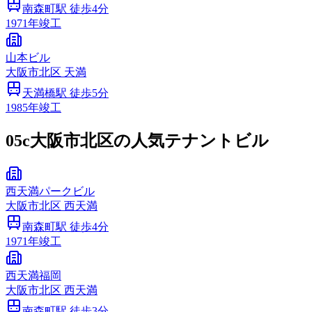
南森町
駅 徒歩
4
分
1971
年竣工
山本ビル
大阪市
北区
天満
天満橋
駅 徒歩
5
分
1985
年竣工
05c
大阪市北区の人気テナントビル
西天満パークビル
大阪市
北区
西天満
南森町
駅 徒歩
4
分
1971
年竣工
西天満福岡
大阪市
北区
西天満
南森町
駅 徒歩
3
分