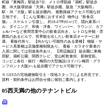
町線『東梅田』駅徒歩7分、メトロ堺筋線『扇町』駅徒歩
圏、JR大阪環状線『天満』駅徒歩圏、阪急『大阪梅田』
駅・JR『大阪』駅も徒歩圏内。 複数路線アクセス可能な好
立地です。 【こんな業種におすすめ】 物件は『飲食店
舗』、スケルトン引渡し。 約18.47坪(61㎡)で、隠れ家系バ
ル、ダイニング、和食・洋食、ワインバー、ラウンジ、カフ
ェ&バーなど夜間営業中心の飲食店向き。 レトロな外観・雰
囲気のあるビルで、世界観を出したい飲食店オーナーに好
適。 看板代有り。 【向かない可能性のある業種】 物販・サ
ービス系業種は店舗業種制限あり。 看板・カラオケ業者の
入居に関しては別途条件あり。 【周辺施設】 徒歩圏に東梅
田駅、扇町公園、関西テレビ、堂山町飲食街、新御堂筋。
コンビニ各社・銀行・梅田の大型施設(ヨドバシ梅田・グラ
ンフロント大阪)へも徒歩圏でアクセス可能です。
※ GEEZの宅地建物取引士・現地スタッフによる所見です。
賃料・契約条件はお問合せ後に個別ご案内します。
05
西天満の他のテナントビル