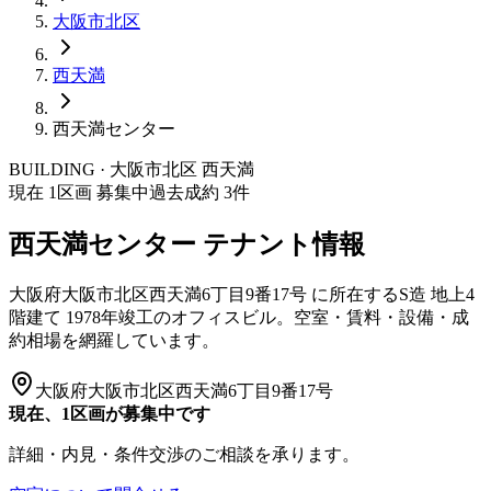
大阪市
北区
西天満
西天満センター
BUILDING · 大阪市
北区
西天満
現在
1
区画 募集中
過去成約
3
件
西天満センター
テナント情報
大阪府大阪市北区西天満6丁目9番17号
に所在する
S造
地上4
階建て
1978年竣工
のオフィスビル。空室・賃料・設備・成
約相場を網羅しています。
大阪府大阪市北区西天満6丁目9番17号
現在、1区画が募集中です
詳細・内見・条件交渉のご相談を承ります。