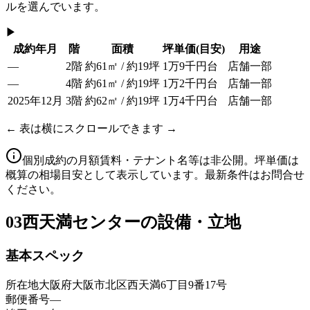
ルを選んでいます。
▶
成約年月
階
面積
坪単価
(目安)
用途
—
2階
約61㎡ / 約19坪
1万9千円台
店舗一部
—
4階
約61㎡ / 約19坪
1万2千円台
店舗一部
2025年12月
3階
約62㎡ / 約19坪
1万4千円台
店舗一部
← 表は横にスクロールできます →
個別成約の月額賃料・テナント名等は非公開。坪単価は
概算の相場目安として表示しています。最新条件はお問合せ
ください。
03
西天満センターの設備・立地
基本スペック
所在地
大阪府大阪市北区西天満6丁目9番17号
郵便番号
—