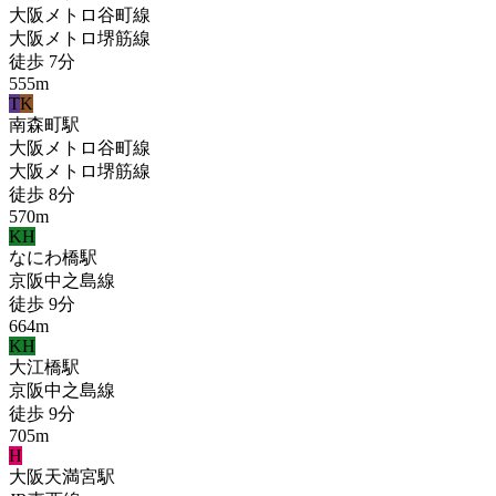
大阪メトロ谷町線
大阪メトロ堺筋線
徒歩
7
分
555
m
T
K
南森町
駅
大阪メトロ谷町線
大阪メトロ堺筋線
徒歩
8
分
570
m
KH
なにわ橋
駅
京阪中之島線
徒歩
9
分
664
m
KH
大江橋
駅
京阪中之島線
徒歩
9
分
705
m
H
大阪天満宮
駅