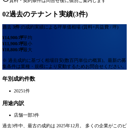
賃料・契約条件は問合せ後に個別ご案内します
02
過去のテナント実績(3件)
過去
3
件
の成約実績による坪単価相場
(賃料+共益費 / 坪)
¥
14,900
/坪
平均
¥
11,900
/坪
最小
¥
18,800
/坪
最大
※ 過去成約に基づく相場目安(数百円単位の概算)。最新の募
集条件は業種・規模により変動するためお問合せください。
年別成約件数
2025
1
件
用途内訳
店舗一部
3
件
過去
3
件中、最古の成約は
2025年12月
。 多くの企業がこのビ