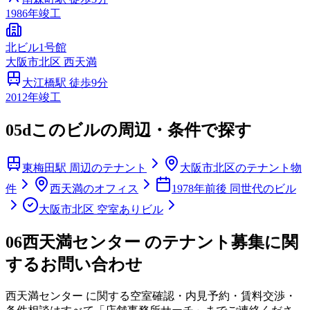
1986
年竣工
北ビル1号館
大阪市
北区
西天満
大江橋
駅 徒歩
9
分
2012
年竣工
05d
このビルの周辺・条件で探す
東梅田駅 周辺のテナント
大阪市北区のテナント物
件
西天満のオフィス
1978年前後 同世代のビル
大阪市北区 空室ありビル
06
西天満センター のテナント募集に関
するお問い合わせ
西天満センター
に関する空室確認・内見予約・賃料交渉・