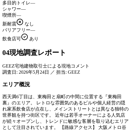
多目的トイレ
—
シャワー
—
喫煙所
—
新耐震
なし
バリアフリー
—
飲食店可
あり
04
現地調査レポート
GEEZ宅地建物取引士による現地コメント
調査日:
2026年5月24日
／
担当: GEEZ
エリア概況
西天満6丁目は、東梅田と扇町の中間に位置する『東梅田
裏』のエリア。 レトロな雰囲気のあるビルや個人経営の隠
れ家系飲食店が点在し、メインストリートとは異なる独特の
世界観を持つ街区です。 近年は若手オーナーによる人気店
が続々オープンし、トレンドに敏感な客層を取り込むエリア
として注目されています。 【路線アクセス】 大阪メトロ谷