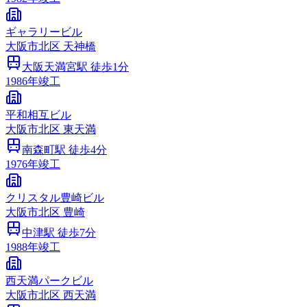
ギャラリービル
大阪市
北区
天神橋
大阪天満宮
駅 徒歩
1
分
1986
年竣工
平和相互ビル
大阪市
北区
東天満
南森町
駅 徒歩
4
分
1976
年竣工
クリスタル豊崎ビル
大阪市
北区
豊崎
中津
駅 徒歩
7
分
1988
年竣工
西天満パークビル
大阪市
北区
西天満