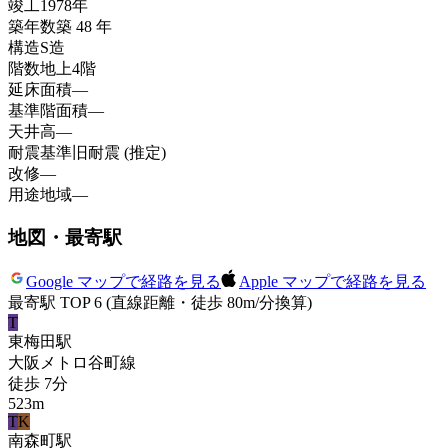
竣工
1978年
築年数
築 48 年
構造
S造
階数
地上4階
延床面積
—
基準階面積
—
天井高
—
耐震基準
旧耐震 (推定)
改修
—
用途地域
—
地図・最寄駅
Google マップで経路を見る
Apple マップで経路を見る
最寄駅 TOP 6
(直線距離・徒歩 80m/分換算)
T
東梅田
駅
大阪メトロ谷町線
徒歩
7
分
523
m
T
K
南森町
駅