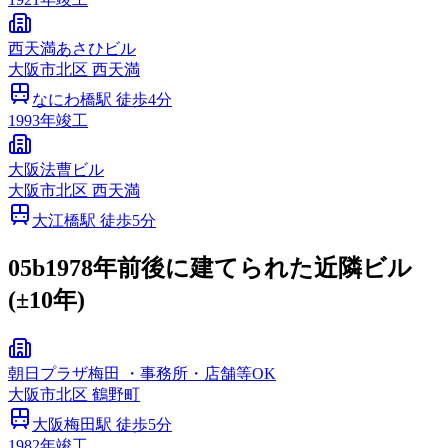
西天満あさひビル
大阪市
北区
西天満
なにわ橋
駅 徒歩
4
分
1993
年竣工
大阪法曹ビル
大阪市
北区
西天満
大江橋
駅 徒歩
5
分
05b
1978年前後に建てられた近隣ビル
(±10年)
朝日プラザ梅田 ・事務所・店舗等OK
大阪市
北区
鶴野町
大阪梅田
駅 徒歩
5
分
1982
年竣工