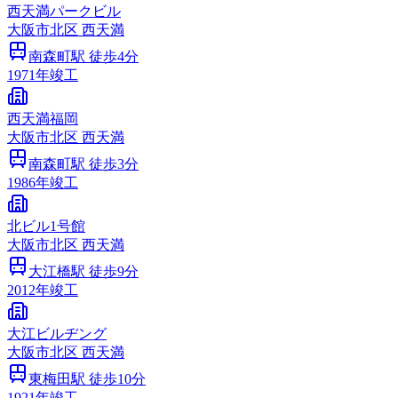
西天満パークビル
大阪市
北区
西天満
南森町
駅 徒歩
4
分
1971
年竣工
西天満福岡
大阪市
北区
西天満
南森町
駅 徒歩
3
分
1986
年竣工
北ビル1号館
大阪市
北区
西天満
大江橋
駅 徒歩
9
分
2012
年竣工
大江ビルヂング
大阪市
北区
西天満
東梅田
駅 徒歩
10
分
1921
年竣工