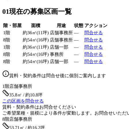
01
現在の募集区画一覧
階・部屋
面積
用途
状態
アクション
1階
約
36
㎡
(
11
坪)
店舗事務所
—
問合せる
8階
約
54
㎡
(
16
坪)
店舗事務所
—
問合せる
1階
約
36
㎡
(
11
坪)
店舗一部
—
問合せる
8階
約
54
㎡
(
16
坪)
事務所
—
問合せる
8階
約
54
㎡
(
16
坪)
店舗一部
—
問合せる
賃料・契約条件は問合せ後に個別ご案内します
1階
店舗事務所
35.8㎡ / 約10.8坪
この区画を問合せる
賃料・契約条件はお問合せください
ご希望業種・規模により条件が変動します。お問合せいただ
8階
店舗事務所
53.71㎡ / 約16.2坪