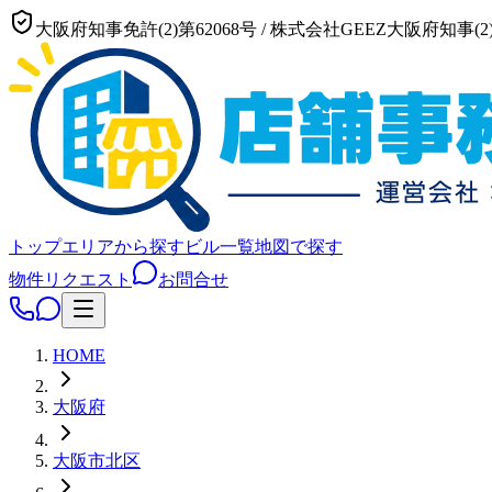
大阪府知事免許(2)第62068号
/
株式会社GEEZ
大阪府知事(2)
トップ
エリアから探す
ビル一覧
地図で探す
物件リクエスト
お問合せ
HOME
大阪府
大阪市
北区