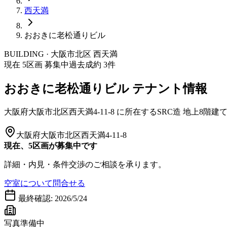
西天満
おおきに老松通りビル
BUILDING · 大阪市
北区
西天満
現在
5
区画 募集中
過去成約
3
件
おおきに老松通りビル
テナント情報
大阪府大阪市北区西天満4-11-8
に所在する
SRC造
地上8階建
大阪府大阪市北区西天満4-11-8
現在、5区画が募集中です
詳細・内見・条件交渉のご相談を承ります。
空室について問合せる
最終確認:
2026/5/24
写真準備中