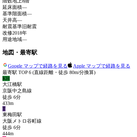
階数
地上8階
延床面積
—
基準階面積
—
天井高
—
耐震基準
旧耐震
改修
2018年
用途地域
—
地図・最寄駅
Google マップで経路を見る
Apple マップで経路を見る
最寄駅 TOP 6
(直線距離・徒歩 80m/分換算)
KH
大江橋
駅
京阪中之島線
徒歩
6
分
433
m
T
東梅田
駅
大阪メトロ谷町線
徒歩
6
分
444
m