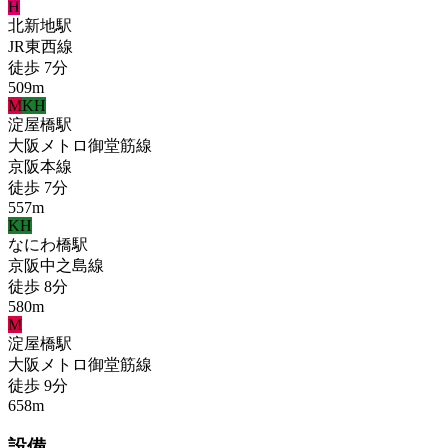
H
北新地
駅
JR東西線
徒歩
7
分
509
m
M
KH
淀屋橋
駅
大阪メトロ御堂筋線
京阪本線
徒歩
7
分
557
m
KH
なにわ橋
駅
京阪中之島線
徒歩
8
分
580
m
M
淀屋橋
駅
大阪メトロ御堂筋線
徒歩
9
分
658
m
設備