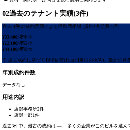
02
過去のテナント実績(3件)
過去
3
件
の成約実績による坪単価相場
(賃料+共益費 / 坪)
¥
33,400
/坪
平均
¥
12,100
/坪
最小
¥
44,100
/坪
最大
※ 過去成約に基づく相場目安(数百円単位の概算)。最新の
年別成約件数
データなし
用途内訳
店舗事務所
2
件
店舗一部
1
件
過去
3
件中、最古の成約は
—
。 多くの企業がこのビルを選ん