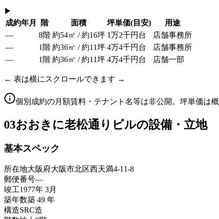
▶
成約年月
階
面積
坪単価
(目安)
用途
—
8階
約54㎡ / 約16坪
1万2千円台
店舗事務所
—
1階
約36㎡ / 約11坪
4万4千円台
店舗事務所
—
1階
約36㎡ / 約11坪
4万4千円台
店舗一部
← 表は横にスクロールできます →
個別成約の月額賃料・テナント名等は非公開。坪単価は概
03
おおきに老松通りビルの設備・立地
基本スペック
所在地
大阪府大阪市北区西天満4-11-8
郵便番号
—
竣工
1977年 3月
築年数
築 49 年
構造
SRC造