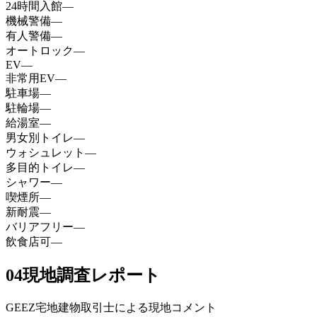
24時間入館
—
機械警備
—
有人警備
—
オートロック
—
EV
—
非常用EV
—
駐車場
—
駐輪場
—
給湯室
—
男女別トイレ
—
ウォシュレット
—
多目的トイレ
—
シャワー
—
喫煙所
—
新耐震
—
バリアフリー
—
飲食店可
—
04
現地調査レポート
GEEZ宅地建物取引士による現地コメント