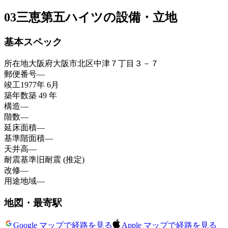
03
三恵第五ハイツの設備・立地
基本スペック
所在地
大阪府大阪市北区中津７丁目３－７
郵便番号
—
竣工
1977年 6月
築年数
築 49 年
構造
—
階数
—
延床面積
—
基準階面積
—
天井高
—
耐震基準
旧耐震 (推定)
改修
—
用途地域
—
地図・最寄駅
Google マップで経路を見る
Apple マップで経路を見る