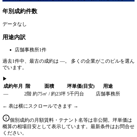
年別成約件数
データなし
用途内訳
店舗事務所
1
件
過去
1
件中、最古の成約は
—
。 多くの企業がこのビルを選ん
でいます。
▶
成約年月
階
面積
坪単価
(目安)
用途
—
2階
約75㎡ / 約23坪
5千円台
店舗事務所
← 表は横にスクロールできます →
個別成約の月額賃料・テナント名等は非公開。坪単価は
概算の相場目安として表示しています。最新条件はお問合せ
ください。