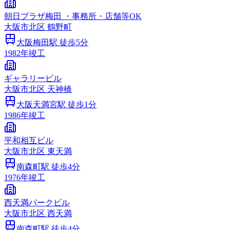
朝日プラザ梅田 ・事務所・店舗等OK
大阪市
北区
鶴野町
大阪梅田
駅 徒歩
5
分
1982
年竣工
ギャラリービル
大阪市
北区
天神橋
大阪天満宮
駅 徒歩
1
分
1986
年竣工
平和相互ビル
大阪市
北区
東天満
南森町
駅 徒歩
4
分
1976
年竣工
西天満パークビル
大阪市
北区
西天満
南森町
駅 徒歩
4
分