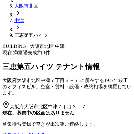
大阪市
北区
中津
三恵第五ハイツ
BUILDING · 大阪市
北区
中津
現在 満室
過去成約
1
件
三恵第五ハイツ
テナント情報
大阪府大阪市北区中津７丁目３－７
に所在する
1977年竣工
のオフィスビル。空室・賃料・設備・成約相場を網羅してい
ます。
大阪府大阪市北区中津７丁目３－７
現在、募集中の区画はありません
募集待ち登録で空きが出次第ご連絡します。