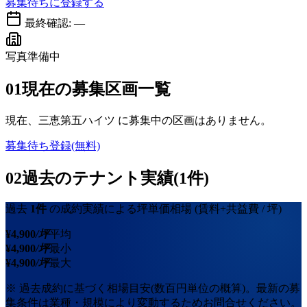
募集待ちに登録する
最終確認:
—
写真準備中
01
現在の募集区画一覧
現在、
三恵第五ハイツ
に募集中の区画はありません。
募集待ち登録(無料)
02
過去のテナント実績(1件)
過去
1
件
の成約実績による坪単価相場
(賃料+共益費 / 坪)
¥
4,900
/坪
平均
¥
4,900
/坪
最小
¥
4,900
/坪
最大
※ 過去成約に基づく相場目安(数百円単位の概算)。最新の募
集条件は業種・規模により変動するためお問合せください。