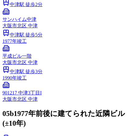
中津
駅 徒歩
2
分
サンハイム中津
大阪市
北区
中津
中津
駅 徒歩
5
分
1977
年竣工
平成ビル一階
大阪市
北区
中津
中津
駅 徒歩
3
分
1990
年竣工
901217 中津3丁目I
大阪市
北区
中津
05b
1977年前後に建てられた近隣ビル
(±10年)