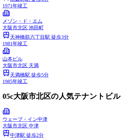
1971
年竣工
メゾン・ド・エム
大阪市
北区
池田町
天神橋筋六丁目
駅 徒歩
3
分
1981
年竣工
山本ビル
大阪市
北区
天満
天満橋
駅 徒歩
5
分
1985
年竣工
05c
大阪市北区の人気テナントビル
ウェーブ・イン中津
大阪市
北区
中津
中津
駅 徒歩
2
分