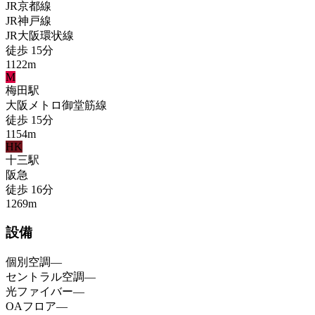
JR京都線
JR神戸線
JR大阪環状線
徒歩
15
分
1122
m
M
梅田
駅
大阪メトロ御堂筋線
徒歩
15
分
1154
m
HK
十三
駅
阪急
徒歩
16
分
1269
m
設備
個別空調
—
セントラル空調
—
光ファイバー
—
OAフロア
—