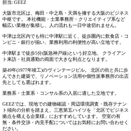
担当: GEEZ
大阪市北区は、梅田・中之島・天満を擁する大阪のビジネス
中枢です。 本社機能・士業事務所・クリエイティブ系など
幅広い業種が集積し、人の流れも一日中途切れません。
中津は北区内でも特に中津駅に近く、徒歩圏内に飲食店・コ
ンビニ・銀行が揃い、業務利用の利便性が高い立地です。
中津駅まで徒歩5分(阪急神戸線)という好立地。 クライアン
ト来訪・社員通勤の両面で大きな利点となります。
築49年(1977年竣工)のヴィンテージビル。 北区の街と共に歩
んできた建築で、リノベーション活用や個性派事務所の出店
先としても選ばれます。
業務系・士業系・コンサル系の入居に適した立地です。
GEEZでは、現地での建物確認・周辺環境調査・既存テナン
ト傾向の分析を踏まえ、三恵第五ハイツを「北区でビジネス
拠点を構える企業様」におすすめしています。 空室の有
無・条件交渉・内見手配についてはお気軽にお問い合わせく
ださい。