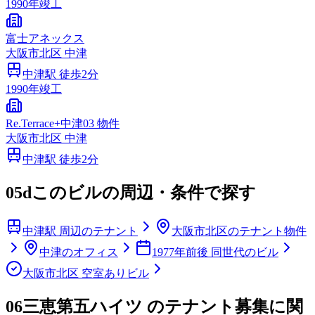
1990
年竣工
富士アネックス
大阪市
北区
中津
中津
駅 徒歩
2
分
1990
年竣工
Re.Terrace+中津03 物件
大阪市
北区
中津
中津
駅 徒歩
2
分
05d
このビルの周辺・条件で探す
中津駅 周辺のテナント
大阪市北区のテナント物件
中津のオフィス
1977年前後 同世代のビル
大阪市北区 空室ありビル
06
三恵第五ハイツ のテナント募集に関