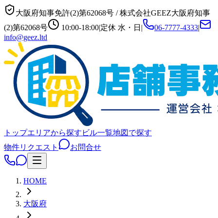
大阪府知事免許(2)第62068号
/
株式会社GEEZ
大阪府知事
(2)第62068号
10:00-18:00
|
定休
水・日
|
06-7777-4333
|
info@geez.ltd
トップ
エリアから探す
ビル一覧
地図で探す
物件リクエスト
お問合せ
HOME
大阪府