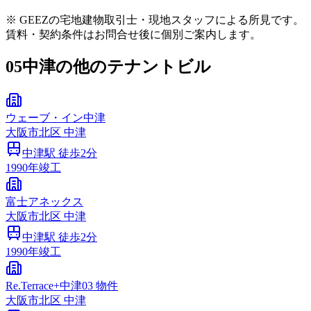
※ GEEZの宅地建物取引士・現地スタッフによる所見です。
賃料・契約条件はお問合せ後に個別ご案内します。
05
中津の他のテナントビル
ウェーブ・イン中津
大阪市
北区
中津
中津
駅 徒歩
2
分
1990
年竣工
富士アネックス
大阪市
北区
中津
中津
駅 徒歩
2
分
1990
年竣工
Re.Terrace+中津03 物件
大阪市
北区
中津