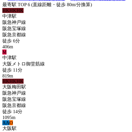
最寄駅 TOP 6
(直線距離・徒歩 80m/分換算)
HK
HK
HK
中津
駅
阪急神戸線
阪急宝塚線
阪急京都線
徒歩
6
分
406
m
M
中津
駅
大阪メトロ御堂筋線
徒歩
11
分
819
m
HK
HK
HK
大阪梅田
駅
阪急神戸線
阪急宝塚線
阪急京都線
徒歩
14
分
1095
m
A
A
O
大阪
駅