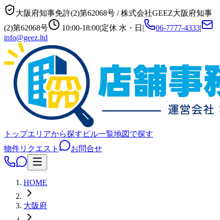
大阪府知事免許(2)第62068号
/
株式会社GEEZ
大阪府知事
(2)第62068号
10:00-18:00
|
定休
水・日
|
06-7777-4333
|
info@geez.ltd
トップ
エリアから探す
ビル一覧
地図で探す
物件リクエスト
お問合せ
HOME
大阪府