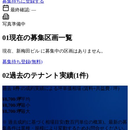
募集待ちに登録する
最終確認:
—
写真準備中
01
現在の募集区画一覧
現在、
新梅田ビル
に募集中の区画はありません。
募集待ち登録(無料)
02
過去のテナント実績(1件)
過去
1
件
の成約実績による坪単価相場
(賃料+共益費 / 坪)
¥
8,700
/坪
平均
¥
8,700
/坪
最小
¥
8,700
/坪
最大
※ 過去成約に基づく相場目安(数百円単位の概算)。最新の募
集条件は業種・規模により変動するためお問合せください。