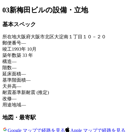
03
新梅田ビルの設備・立地
基本スペック
所在地
大阪府大阪市北区大淀南１丁目１０－２０
郵便番号
—
竣工
1993年 10月
築年数
築 33 年
構造
—
階数
—
延床面積
—
基準階面積
—
天井高
—
耐震基準
新耐震 (推定)
改修
—
用途地域
—
地図・最寄駅
Google マップで経路を見る
Apple マップで経路を見る