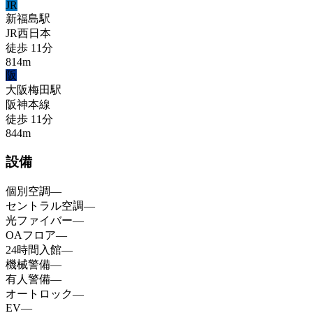
JR
新福島
駅
JR西日本
徒歩
11
分
814
m
阪
大阪梅田
駅
阪神本線
徒歩
11
分
844
m
設備
個別空調
—
セントラル空調
—
光ファイバー
—
OAフロア
—
24時間入館
—
機械警備
—
有人警備
—
オートロック
—
EV
—