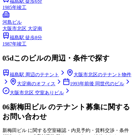
福島
駅 徒歩
6
分
1985
年竣工
河島ビル
大阪市
北区
大淀南
福島
駅 徒歩
8
分
1987
年竣工
05d
このビルの周辺・条件で探す
福島駅 周辺のテナント
大阪市北区のテナント物件
大淀南のオフィス
1993年前後 同世代のビル
大阪市北区 空室ありビル
06
新梅田ビル のテナント募集に関する
お問い合わせ
新梅田ビル
に関する空室確認・内見予約・賃料交渉・条件