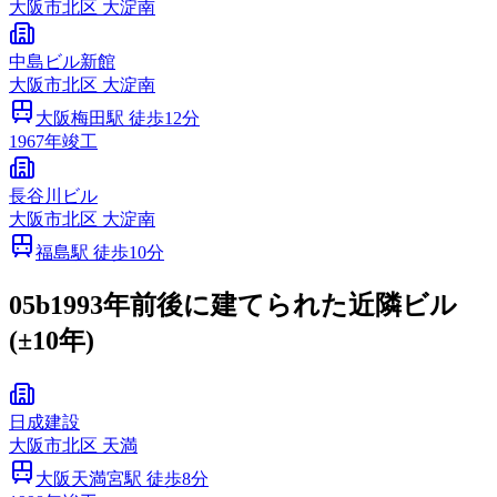
大阪市
北区
大淀南
中島ビル新館
大阪市
北区
大淀南
大阪梅田
駅 徒歩
12
分
1967
年竣工
長谷川ビル
大阪市
北区
大淀南
福島
駅 徒歩
10
分
05b
1993年前後に建てられた近隣ビル
(±10年)
日成建設
大阪市
北区
天満
大阪天満宮
駅 徒歩
8
分