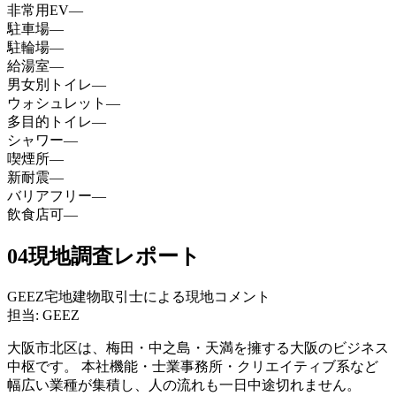
非常用EV
—
駐車場
—
駐輪場
—
給湯室
—
男女別トイレ
—
ウォシュレット
—
多目的トイレ
—
シャワー
—
喫煙所
—
新耐震
—
バリアフリー
—
飲食店可
—
04
現地調査レポート
GEEZ宅地建物取引士による現地コメント
担当: GEEZ
大阪市北区は、梅田・中之島・天満を擁する大阪のビジネス
中枢です。 本社機能・士業事務所・クリエイティブ系など
幅広い業種が集積し、人の流れも一日中途切れません。