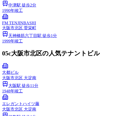
中津
駅 徒歩
2
分
1990
年竣工
FM TENJINBASHI
大阪市
北区
菅栄町
天神橋筋六丁目
駅 徒歩
1
分
1999
年竣工
05c
大阪市北区の人気テナントビル
大都ビル
大阪市
北区
大淀南
大阪
駅 徒歩
11
分
1948
年竣工
エレガントハイツ藤
大阪市
北区
大淀南