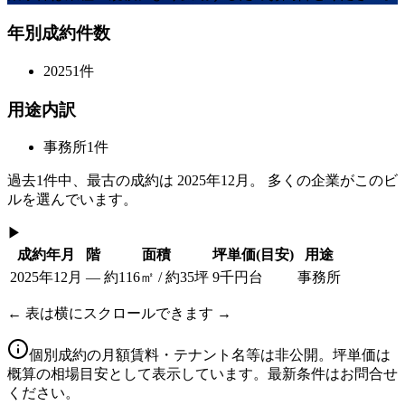
年別成約件数
2025
1
件
用途内訳
事務所
1
件
過去
1
件中、最古の成約は
2025年12月
。 多くの企業がこのビ
ルを選んでいます。
▶
成約年月
階
面積
坪単価
(目安)
用途
2025年12月
—
約116㎡ / 約35坪
9千円台
事務所
← 表は横にスクロールできます →
個別成約の月額賃料・テナント名等は非公開。坪単価は
概算の相場目安として表示しています。最新条件はお問合せ
ください。