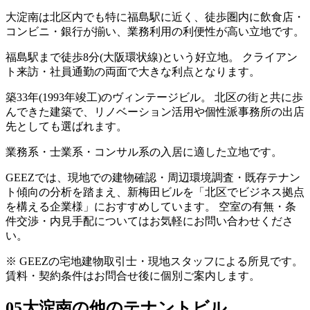
大淀南は北区内でも特に福島駅に近く、徒歩圏内に飲食店・
コンビニ・銀行が揃い、業務利用の利便性が高い立地です。
福島駅まで徒歩8分(大阪環状線)という好立地。 クライアン
ト来訪・社員通勤の両面で大きな利点となります。
築33年(1993年竣工)のヴィンテージビル。 北区の街と共に歩
んできた建築で、リノベーション活用や個性派事務所の出店
先としても選ばれます。
業務系・士業系・コンサル系の入居に適した立地です。
GEEZでは、現地での建物確認・周辺環境調査・既存テナン
ト傾向の分析を踏まえ、新梅田ビルを「北区でビジネス拠点
を構える企業様」におすすめしています。 空室の有無・条
件交渉・内見手配についてはお気軽にお問い合わせくださ
い。
※ GEEZの宅地建物取引士・現地スタッフによる所見です。
賃料・契約条件はお問合せ後に個別ご案内します。
05
大淀南の他のテナントビル