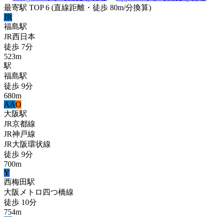
最寄駅 TOP 6
(直線距離・徒歩 80m/分換算)
JR
福島
駅
JR西日本
徒歩
7
分
523
m
駅
福島
駅
徒歩
9
分
680
m
A
A
O
大阪
駅
JR京都線
JR神戸線
JR大阪環状線
徒歩
9
分
700
m
Y
西梅田
駅
大阪メトロ四つ橋線
徒歩
10
分
754
m