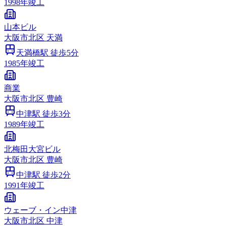
1998
年竣工
山本ビル
大阪市
北区
天満
天満橋
駅 徒歩
5
分
1985
年竣工
商業
大阪市
北区
豊崎
中津
駅 徒歩
3
分
1989
年竣工
北梅田大宮ビル
大阪市
北区
豊崎
中津
駅 徒歩
2
分
1991
年竣工
ウェーブ・イン中津
大阪市
北区
中津