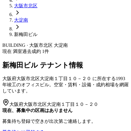
大阪市
北区
大淀南
新梅田ビル
BUILDING · 大阪市
北区
大淀南
現在 満室
過去成約
1
件
新梅田ビル
テナント情報
大阪府大阪市北区大淀南１丁目１０－２０
に所在する
1993
年竣工
のオフィスビル。空室・賃料・設備・成約相場を網羅
しています。
大阪府大阪市北区大淀南１丁目１０－２０
現在、募集中の区画はありません
募集待ち登録で空きが出次第ご連絡します。