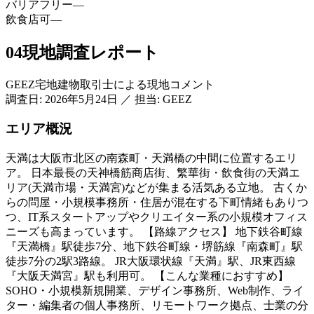
バリアフリー
—
飲食店可
—
04
現地調査レポート
GEEZ宅地建物取引士による現地コメント
調査日:
2026年5月24日
／
担当: GEEZ
エリア概況
天満は大阪市北区の南森町・天満橋の中間に位置するエリ
ア。 日本最長の天神橋筋商店街、繁華街・飲食街の天満エ
リア(天満市場・天満宮)などが集まる活気ある立地。 古くか
らの問屋・小規模事務所・住居が混在する下町情緒もありつ
つ、IT系スタートアップやクリエイター系の小規模オフィス
ニーズも高まっています。 【路線アクセス】 地下鉄谷町線
『天満橋』駅徒歩7分、地下鉄谷町線・堺筋線『南森町』駅
徒歩7分の2駅3路線。 JR大阪環状線『天満』駅、JR東西線
『大阪天満宮』駅も利用可。 【こんな業種におすすめ】
SOHO・小規模新規開業、デザイン事務所、Web制作、ライ
ター・編集者の個人事務所、リモートワーク拠点、士業の分