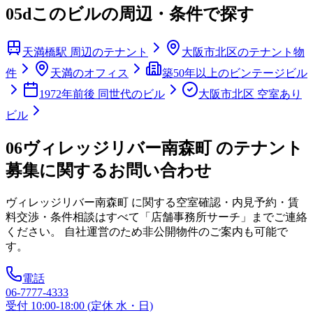
05d
このビルの周辺・条件で探す
天満橋駅 周辺のテナント
大阪市北区のテナント物
件
天満のオフィス
築50年以上のビンテージビル
1972年前後 同世代のビル
大阪市北区 空室あり
ビル
06
ヴィレッジリバー南森町 のテナント
募集に関するお問い合わせ
ヴィレッジリバー南森町
に関する空室確認・内見予約・賃
料交渉・条件相談はすべて「店舗事務所サーチ」までご連絡
ください。 自社運営のため非公開物件のご案内も可能で
す。
電話
06-7777-4333
受付 10:00-18:00 (定休 水・日)