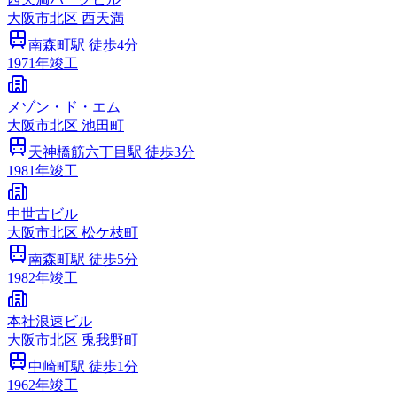
大阪市
北区
西天満
南森町
駅 徒歩
4
分
1971
年竣工
メゾン・ド・エム
大阪市
北区
池田町
天神橋筋六丁目
駅 徒歩
3
分
1981
年竣工
中世古ビル
大阪市
北区
松ケ枝町
南森町
駅 徒歩
5
分
1982
年竣工
本社浪速ビル
大阪市
北区
兎我野町
中崎町
駅 徒歩
1
分
1962
年竣工