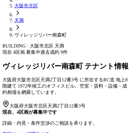
大阪市
北区
天満
ヴィレッジリバー南森町
BUILDING · 大阪市
北区
天満
現在
4
区画 募集中
過去成約
9
件
ヴィレッジリバー南森町
テナント情報
大阪府大阪市北区天満2丁目12番3号
に所在する
RC造
地上8
階建て
1972年竣工
のオフィスビル。空室・賃料・設備・成
約相場を網羅しています。
大阪府大阪市北区天満2丁目12番3号
現在、4区画が募集中です
詳細・内見・条件交渉のご相談を承ります。