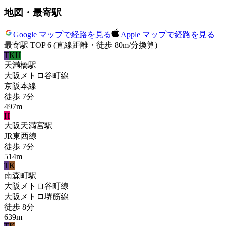
地図・最寄駅
Google マップで経路を見る
Apple マップで経路を見る
最寄駅 TOP 6
(直線距離・徒歩 80m/分換算)
T
KH
天満橋
駅
大阪メトロ谷町線
京阪本線
徒歩
7
分
497
m
H
大阪天満宮
駅
JR東西線
徒歩
7
分
514
m
T
K
南森町
駅
大阪メトロ谷町線
大阪メトロ堺筋線
徒歩
8
分
639
m