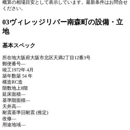
概算の相場目安として表示しています。最新条件はお問合せ
ください。
03
ヴィレッジリバー南森町の設備・立
地
基本スペック
所在地
大阪府大阪市北区天満2丁目12番3号
郵便番号
—
竣工
1972年 4月
築年数
築 54 年
構造
RC造
階数
地上8階
延床面積
—
基準階面積
—
天井高
—
耐震基準
旧耐震 (推定)
改修
—
用途地域
—