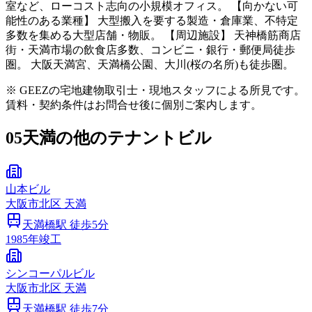
室など、ローコスト志向の小規模オフィス。 【向かない可
能性のある業種】 大型搬入を要する製造・倉庫業、不特定
多数を集める大型店舗・物販。 【周辺施設】 天神橋筋商店
街・天満市場の飲食店多数、コンビニ・銀行・郵便局徒歩
圏。 大阪天満宮、天満橋公園、大川(桜の名所)も徒歩圏。
※ GEEZの宅地建物取引士・現地スタッフによる所見です。
賃料・契約条件はお問合せ後に個別ご案内します。
05
天満の他のテナントビル
山本ビル
大阪市
北区
天満
天満橋
駅 徒歩
5
分
1985
年竣工
シンコーパルビル
大阪市
北区
天満
天満橋
駅 徒歩
7
分