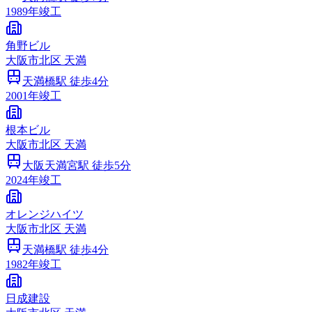
1989
年竣工
角野ビル
大阪市
北区
天満
天満橋
駅 徒歩
4
分
2001
年竣工
根本ビル
大阪市
北区
天満
大阪天満宮
駅 徒歩
5
分
2024
年竣工
オレンジハイツ
大阪市
北区
天満
天満橋
駅 徒歩
4
分
1982
年竣工
日成建設