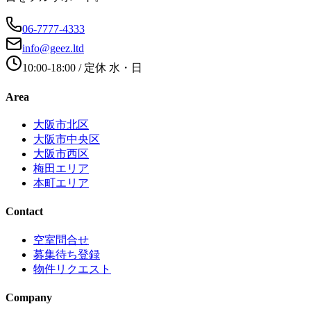
06-7777-4333
info@geez.ltd
10:00-18:00
/ 定休
水・日
Area
大阪市北区
大阪市中央区
大阪市西区
梅田エリア
本町エリア
Contact
空室問合せ
募集待ち登録
物件リクエスト
Company