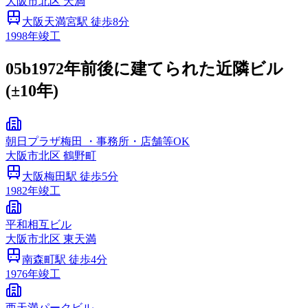
大阪市
北区
天満
大阪天満宮
駅 徒歩
8
分
1998
年竣工
05b
1972年前後に建てられた近隣ビル
(±10年)
朝日プラザ梅田 ・事務所・店舗等OK
大阪市
北区
鶴野町
大阪梅田
駅 徒歩
5
分
1982
年竣工
平和相互ビル
大阪市
北区
東天満
南森町
駅 徒歩
4
分
1976
年竣工
西天満パークビル