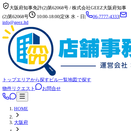
大阪府知事免許(2)第62068号
/
株式会社GEEZ
大阪府知事
(2)第62068号
10:00-18:00
|
定休
水・日
|
06-7777-4333
|
info@geez.ltd
トップ
エリアから探す
ビル一覧
地図で探す
物件リクエスト
お問合せ
HOME
大阪府