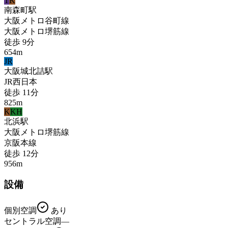
T
K
南森町
駅
大阪メトロ谷町線
大阪メトロ堺筋線
徒歩
9
分
654
m
JR
大阪城北詰
駅
JR西日本
徒歩
11
分
825
m
K
KH
北浜
駅
大阪メトロ堺筋線
京阪本線
徒歩
12
分
956
m
設備
個別空調
あり
セントラル空調
—