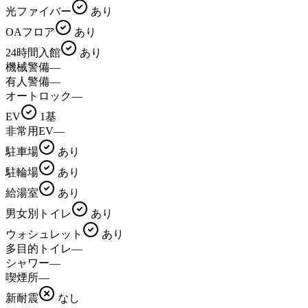
光ファイバー
あり
OAフロア
あり
24時間入館
あり
機械警備
—
有人警備
—
オートロック
—
EV
1基
非常用EV
—
駐車場
あり
駐輪場
あり
給湯室
あり
男女別トイレ
あり
ウォシュレット
あり
多目的トイレ
—
シャワー
—
喫煙所
—
新耐震
なし