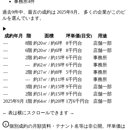
事務所
4
件
過去
9
件中、最古の成約は
2025年9月
。 多くの企業がこのビ
ルを選んでいます。
▶
成約年月
階
面積
坪単価
(目安)
用途
—
8階
約20㎡ / 約6坪
8千円台
店舗一部
—
6階
約20㎡ / 約6坪
8千円台
店舗一部
—
2階
約49㎡ / 約15坪
6千円台
事務所
—
—
約62㎡ / 約19坪
6千円台
事務所
—
2階
約27㎡ / 約8坪
5千円台
事務所
—
—
約37㎡ / 約11坪
6千円台
事務所
—
3階
約51㎡ / 約15坪
9千円台
店舗一部
—
2階
約51㎡ / 約15坪
9千円台
店舗一部
2025年9月
1階
約64㎡ / 約20坪
1万6千円台
店舗一部
← 表は横にスクロールできます →
個別成約の月額賃料・テナント名等は非公開。坪単価は