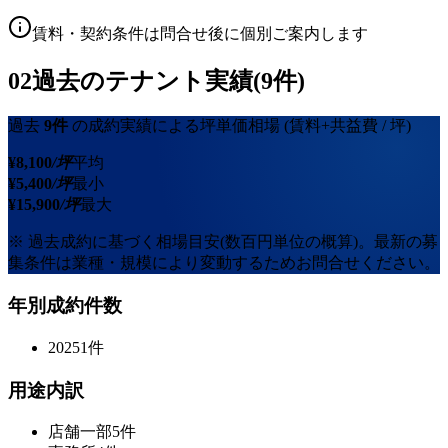
賃料・契約条件は問合せ後に個別ご案内します
02
過去のテナント実績(9件)
過去
9
件
の成約実績による坪単価相場
(賃料+共益費 / 坪)
¥
8,100
/坪
平均
¥
5,400
/坪
最小
¥
15,900
/坪
最大
※ 過去成約に基づく相場目安(数百円単位の概算)。最新の募
集条件は業種・規模により変動するためお問合せください。
年別成約件数
2025
1
件
用途内訳
店舗一部
5
件