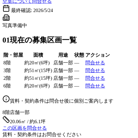
空室について問合せる
最終確認:
2026/5/24
写真準備中
01
現在の募集区画一覧
階・部屋
面積
用途
状態
アクション
8階
約
20
㎡
(
6
坪)
店舗一部
—
問合せる
3階
約
51
㎡
(
15
坪)
店舗一部
—
問合せる
2階
約
51
㎡
(
15
坪)
店舗一部
—
問合せる
6階
約
20
㎡
(
6
坪)
店舗一部
—
問合せる
賃料・契約条件は問合せ後に個別ご案内します
8階
店舗一部
20.06㎡ / 約6.1坪
この区画を問合せる
賃料・契約条件はお問合せください