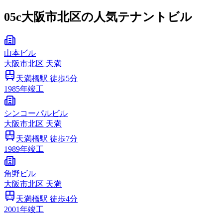
05c
大阪市北区の人気テナントビル
山本ビル
大阪市
北区
天満
天満橋
駅 徒歩
5
分
1985
年竣工
シンコーパルビル
大阪市
北区
天満
天満橋
駅 徒歩
7
分
1989
年竣工
角野ビル
大阪市
北区
天満
天満橋
駅 徒歩
4
分
2001
年竣工