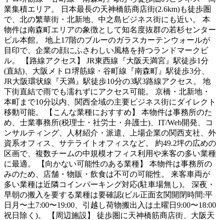
業集積エリア。 日本最長の天神橋筋商店街(2.6km)も徒歩圏
で、北の繁華街・北新地、中之島ビジネス街にも近い。 本
物件は南森町エリアの象徴として知名度抜群の若杉センター
ビル本館。 地上17階のブルーのガラスカーテンウォールが
目印で、企業の顔にふさわしい風格を持つランドマークビ
ル。 【路線アクセス】 JR東西線『大阪天満宮』駅徒歩1分
(直結)、大阪メトロ堺筋線・谷町線『南森町』駅徒歩3分、
JR大阪環状線『天満』駅徒歩10分の3駅3路線アクセス。 地
下街直結で雨でも濡れずにアクセス可能。 京橋・北新地・
本町まで10分以内、関西全域の主要ビジネス街にダイレクト
移動可能。 【こんな業種におすすめ】 本物件は事務所のた
め、士業事務所(税理士・社労士・弁護士)、IT/Web開発、コ
ンサルティング、人材紹介・派遣、上場企業の関西支社、外
資系オフィス、サテライトオフィスなど。 約49.2坪の広めの
区画で、複数チームの中規模オフィス利用や来客の多い業種
に最適。 【向かない可能性のある業種】 本物件は事務所の
みのため、店舗・物販・飲食は不可の可能性。 来客車両が
多い業種は近隣コインパーキング対応(駐車場無し)。 深夜・
早朝の搬入を要する業種は要確認(ビル正面玄関開閉時間:平
日月〜土7:00〜19:00、引越し荷物搬出入は土曜日9:00〜18:00
祝日除く)。 【周辺施設】 徒歩圏に天神橋筋商店街、大阪天