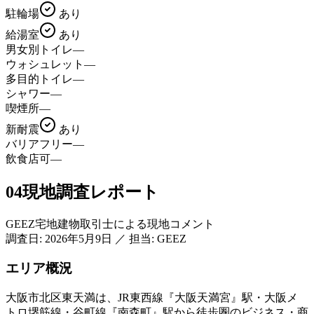
駐輪場
あり
給湯室
あり
男女別トイレ
—
ウォシュレット
—
多目的トイレ
—
シャワー
—
喫煙所
—
新耐震
あり
バリアフリー
—
飲食店可
—
04
現地調査レポート
GEEZ宅地建物取引士による現地コメント
調査日:
2026年5月9日
／
担当: GEEZ
エリア概況
大阪市北区東天満は、JR東西線『大阪天満宮』駅・大阪メ
トロ堺筋線・谷町線『南森町』駅から徒歩圏のビジネス・商