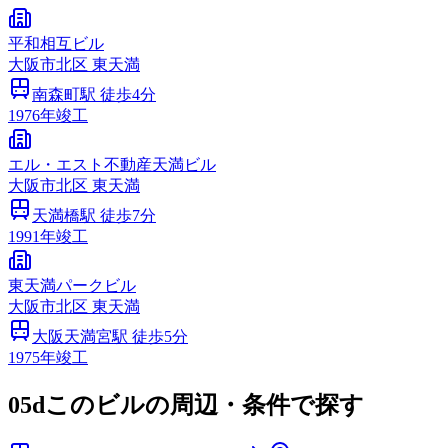
平和相互ビル
大阪市
北区
東天満
南森町
駅 徒歩
4
分
1976
年竣工
エル・エスト不動産天満ビル
大阪市
北区
東天満
天満橋
駅 徒歩
7
分
1991
年竣工
東天満パークビル
大阪市
北区
東天満
大阪天満宮
駅 徒歩
5
分
1975
年竣工
05d
このビルの周辺・条件で探す