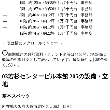
—
1階
約125㎡ / 約38坪
1万7千円台
事務所
—
2階
約167㎡ / 約50坪
1万8千円台
事務所
—
8階
約40㎡ / 約12坪
1万3千円台
事務所
—
10階
約38㎡ / 約12坪
1万6千円台
事務所
—
14階
約38㎡ / 約12坪
1万4千円台
事務所
—
12階
約74㎡ / 約22坪
1万4千円台
事務所
← 表は横にスクロールできます →
個別成約の月額賃料・テナント名等は非公開。坪単価は
概算の相場目安として表示しています。最新条件はお問合せ
ください。
03
若杉センタービル本館 205の設備・立
地
基本スペック
所在地
大阪府大阪市北区東天満2丁目9-1