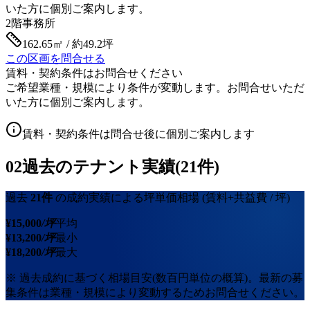
いた方に個別ご案内します。
2階
事務所
162.65㎡ / 約49.2坪
この区画を問合せる
賃料・契約条件はお問合せください
ご希望業種・規模により条件が変動します。お問合せいただ
いた方に個別ご案内します。
賃料・契約条件は問合せ後に個別ご案内します
02
過去のテナント実績(21件)
過去
21
件
の成約実績による坪単価相場
(賃料+共益費 / 坪)
¥
15,000
/坪
平均
¥
13,200
/坪
最小
¥
18,200
/坪
最大
※ 過去成約に基づく相場目安(数百円単位の概算)。最新の募
集条件は業種・規模により変動するためお問合せください。