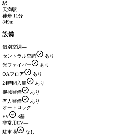
駅
天満
駅
徒歩
11
分
849
m
設備
個別空調
—
セントラル空調
あり
光ファイバー
あり
OAフロア
あり
24時間入館
あり
機械警備
あり
有人警備
あり
オートロック
—
EV
3基
非常用EV
—
駐車場
なし