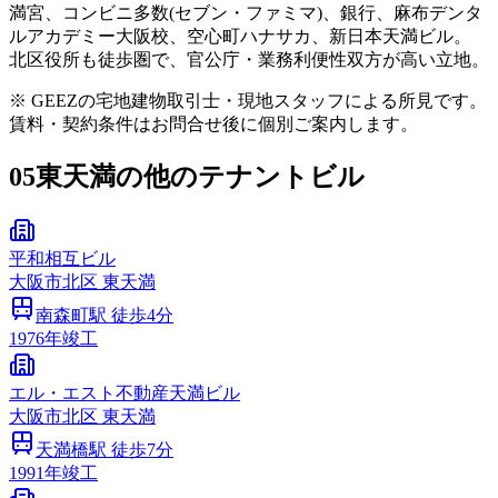
満宮、コンビニ多数(セブン・ファミマ)、銀行、麻布デンタ
ルアカデミー大阪校、空心町ハナサカ、新日本天満ビル。
北区役所も徒歩圏で、官公庁・業務利便性双方が高い立地。
※ GEEZの宅地建物取引士・現地スタッフによる所見です。
賃料・契約条件はお問合せ後に個別ご案内します。
05
東天満の他のテナントビル
平和相互ビル
大阪市
北区
東天満
南森町
駅 徒歩
4
分
1976
年竣工
エル・エスト不動産天満ビル
大阪市
北区
東天満
天満橋
駅 徒歩
7
分
1991
年竣工