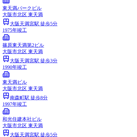
東天満パークビル
大阪市
北区
東天満
大阪天満宮
駅 徒歩
5
分
1975
年竣工
篠原東天満第2ビル
大阪市
北区
東天満
大阪天満宮
駅 徒歩
3
分
1990
年竣工
東天満ビル
大阪市
北区
東天満
南森町
駅 徒歩
8
分
1997
年竣工
和光住建本社ビル
大阪市
北区
東天満
大阪天満宮
駅 徒歩
5
分