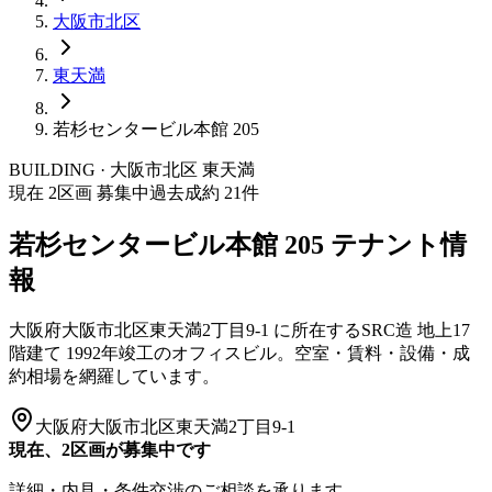
大阪市
北区
東天満
若杉センタービル本館 205
BUILDING · 大阪市
北区
東天満
現在
2
区画 募集中
過去成約
21
件
若杉センタービル本館 205
テナント情
報
大阪府大阪市北区東天満2丁目9-1
に所在する
SRC造
地上17
階建て
1992年竣工
のオフィスビル。空室・賃料・設備・成
約相場を網羅しています。
大阪府大阪市北区東天満2丁目9-1
現在、2区画が募集中です
詳細・内見・条件交渉のご相談を承ります。