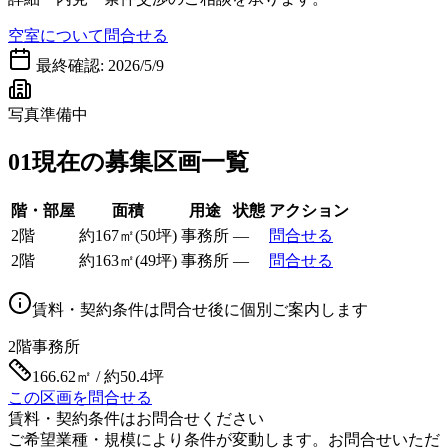
空室について問合せる
最終確認:
2026/5/9
写真準備中
01
現在の募集区画一覧
階・部屋
面積
用途
状態
アクション
2階
約
167
㎡
(
50
坪)
事務所
—
問合せる
2階
約
163
㎡
(
49
坪)
事務所
—
問合せる
賃料・契約条件は問合せ後に個別ご案内します
2階
事務所
166.62㎡ / 約50.4坪
この区画を問合せる
賃料・契約条件はお問合せください
ご希望業種・規模により条件が変動します。お問合せいただ