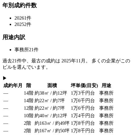
年別成約件数
2026
1
件
2025
2
件
用途内訳
事務所
21
件
過去
21
件中、最古の成約は
2025年11月
。 多くの企業がこの
ビルを選んでいます。
▶
成約年月
階
面積
坪単価
(目安)
用途
—
14階
約38㎡ / 約12坪
1万3千円台
事務所
—
14階
約22㎡ / 約7坪
1万6千円台
事務所
—
12階
約22㎡ / 約7坪
1万6千円台
事務所
—
10階
約40㎡ / 約12坪
1万4千円台
事務所
—
2階
約163㎡ / 約49坪
1万8千円台
事務所
—
2階
約167㎡ / 約50坪
1万8千円台
事務所