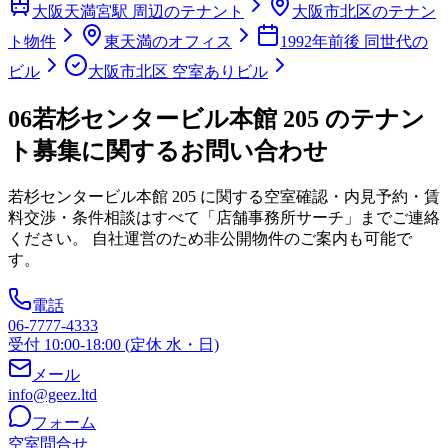
大阪天満宮駅 周辺のテナント
大阪市北区のテナン
ト物件
東天満のオフィス
1992年前後 同世代の
ビル
大阪市北区 空室ありビル
06
若杉センタービル本館 205 のテナン
ト募集に関するお問い合わせ
若杉センタービル本館 205
に関する空室確認・内見予約・賃
料交渉・条件相談はすべて「店舗事務所サーチ」までご連絡
ください。 自社運営のため非公開物件のご案内も可能で
す。
電話
06-7777-4333
受付 10:00-18:00 (定休 水・日)
メール
info@geez.ltd
フォーム
空室問合せ