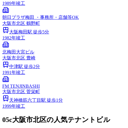
1989
年竣工
朝日プラザ梅田 ・事務所・店舗等OK
大阪市
北区
鶴野町
大阪梅田
駅 徒歩
5
分
1982
年竣工
北梅田大宮ビル
大阪市
北区
豊崎
中津
駅 徒歩
2
分
1991
年竣工
FM TENJINBASHI
大阪市
北区
菅栄町
天神橋筋六丁目
駅 徒歩
1
分
1999
年竣工
05c
大阪市北区の人気テナントビル