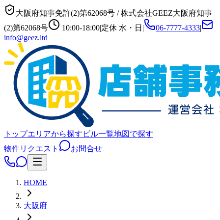
大阪府知事免許(2)第62068号
/
株式会社GEEZ
大阪府知事
(2)第62068号
10:00-18:00
|
定休
水・日
|
06-7777-4333
|
info@geez.ltd
トップ
エリアから探す
ビル一覧
地図で探す
物件リクエスト
お問合せ
HOME
大阪府