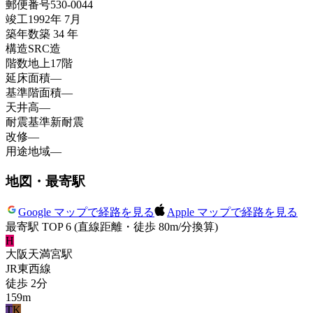
郵便番号
530-0044
竣工
1992年 7月
築年数
築 34 年
構造
SRC造
階数
地上17階
延床面積
—
基準階面積
—
天井高
—
耐震基準
新耐震
改修
—
用途地域
—
地図・最寄駅
Google マップで経路を見る
Apple マップで経路を見る
最寄駅 TOP 6
(直線距離・徒歩 80m/分換算)
H
大阪天満宮
駅
JR東西線
徒歩
2
分
159
m
T
K