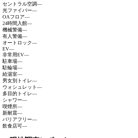
セントラル空調
—
光ファイバー
—
OAフロア
—
24時間入館
—
機械警備
—
有人警備
—
オートロック
—
EV
—
非常用EV
—
駐車場
—
駐輪場
—
給湯室
—
男女別トイレ
—
ウォシュレット
—
多目的トイレ
—
シャワー
—
喫煙所
—
新耐震
—
バリアフリー
—
飲食店可
—