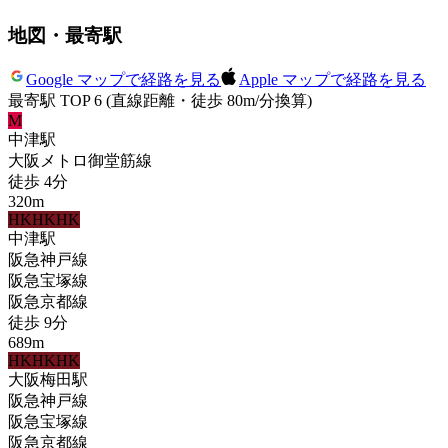
地図・最寄駅
Google マップで経路を見る
Apple マップで経路を見る
最寄駅 TOP 6
(直線距離・徒歩 80m/分換算)
M
中津
駅
大阪メトロ御堂筋線
徒歩
4
分
320
m
HK
HK
HK
中津
駅
阪急神戸線
阪急宝塚線
阪急京都線
徒歩
9
分
689
m
HK
HK
HK
大阪梅田
駅
阪急神戸線
阪急宝塚線
阪急京都線