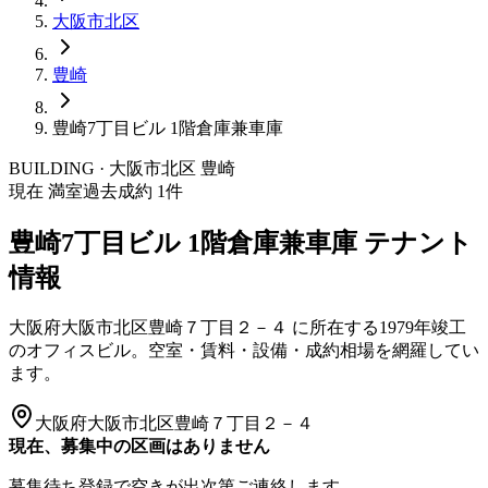
大阪市
北区
豊崎
豊崎7丁目ビル 1階倉庫兼車庫
BUILDING · 大阪市
北区
豊崎
現在 満室
過去成約
1
件
豊崎7丁目ビル 1階倉庫兼車庫
テナント
情報
大阪府大阪市北区豊崎７丁目２－４
に所在する
1979年竣工
のオフィスビル。空室・賃料・設備・成約相場を網羅してい
ます。
大阪府大阪市北区豊崎７丁目２－４
現在、募集中の区画はありません
募集待ち登録で空きが出次第ご連絡します。