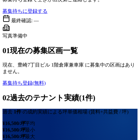
募集待ちに登録する
最終確認:
—
写真準備中
01
現在の募集区画一覧
現在、
豊崎7丁目ビル 1階倉庫兼車庫
に募集中の区画はあり
ません。
募集待ち登録(無料)
02
過去のテナント実績(1件)
過去
1
件
の成約実績による坪単価相場
(賃料+共益費 / 坪)
¥
16,500
/坪
平均
¥
16,500
/坪
最小
¥
16,500
/坪
最大