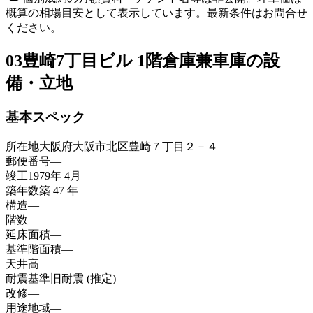
概算の相場目安として表示しています。最新条件はお問合せ
ください。
03
豊崎7丁目ビル 1階倉庫兼車庫の設
備・立地
基本スペック
所在地
大阪府大阪市北区豊崎７丁目２－４
郵便番号
—
竣工
1979年 4月
築年数
築 47 年
構造
—
階数
—
延床面積
—
基準階面積
—
天井高
—
耐震基準
旧耐震 (推定)
改修
—
用途地域
—