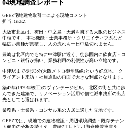
04
現地調査レポート
GEEZ宅地建物取引士による現地コメント
担当: GEEZ
大阪市北区は、梅田・中之島・天満を擁する大阪のビジネス
中枢です。 本社機能・士業事務所・クリエイティブ系など
幅広い業種が集積し、人の流れも一日中途切れません。
豊崎は北区内でも特に中津駅に近く、徒歩圏内に飲食店・コ
ンビニ・銀行が揃い、業務利用の利便性が高い立地です。
中津駅まで徒歩3分(大阪メトロ御堂筋線)という好立地。 ク
ライアント来訪・社員通勤の両面で大きな利点となります。
築47年(1979年竣工)のヴィンテージビル。 北区の街と共に歩
んできた建築で、リノベーション活用や個性派事務所の出店
先としても選ばれます。
業務系・士業系・コンサル系の入居に適した立地です。
GEEZでは、現地での建物確認・周辺環境調査・既存テナン
ト傾向の分析を踏まえ、豊崎7丁目ビル 1階倉庫兼車庫を