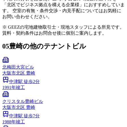
「北区でビジネス拠点を構える企業様」におすすめしていま
す。 空室の有無・条件交渉・内見手配についてはお気軽に
お問い合わせください。
※ GEEZの宅地建物取引士・現地スタッフによる所見です。
賃料・契約条件はお問合せ後に個別ご案内します。
05
豊崎の他のテナントビル
北梅田大宮ビル
大阪市
北区
豊崎
中津
駅 徒歩
2
分
1991
年竣工
クリスタル豊崎ビル
大阪市
北区
豊崎
中津
駅 徒歩
7
分
1988
年竣工