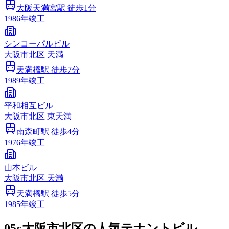
大阪天満宮
駅 徒歩
1
分
1986
年竣工
シンコーパルビル
大阪市
北区
天満
天満橋
駅 徒歩
7
分
1989
年竣工
平和相互ビル
大阪市
北区
東天満
南森町
駅 徒歩
4
分
1976
年竣工
山本ビル
大阪市
北区
天満
天満橋
駅 徒歩
5
分
1985
年竣工
05c
大阪市北区の人気テナントビル