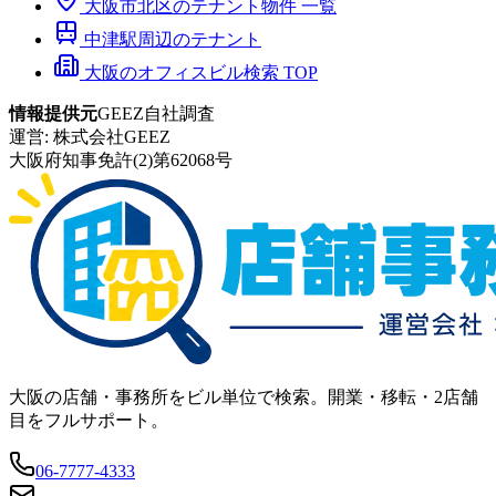
大阪市
北区
のテナント物件 一覧
中津
駅周辺のテナント
大阪のオフィスビル検索 TOP
情報提供元
GEEZ自社調査
運営:
株式会社GEEZ
大阪府知事免許(2)第62068号
大阪の店舗・事務所をビル単位で検索。開業・移転・2店舗
目をフルサポート。
06-7777-4333