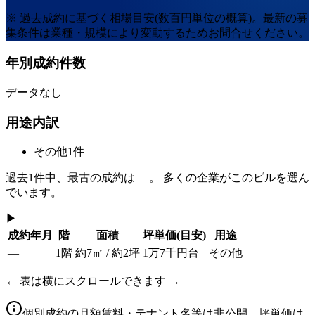
※ 過去成約に基づく相場目安(数百円単位の概算)。最新の募
集条件は業種・規模により変動するためお問合せください。
年別成約件数
データなし
用途内訳
その他
1
件
過去
1
件中、最古の成約は
—
。 多くの企業がこのビルを選ん
でいます。
▶
成約年月
階
面積
坪単価
(目安)
用途
—
1階
約7㎡ / 約2坪
1万7千円台
その他
← 表は横にスクロールできます →
個別成約の月額賃料・テナント名等は非公開。坪単価は