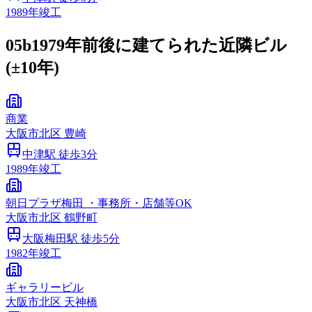
1989
年竣工
05b
1979年前後に建てられた近隣ビル
(±10年)
商業
大阪市
北区
豊崎
中津
駅 徒歩
3
分
1989
年竣工
朝日プラザ梅田 ・事務所・店舗等OK
大阪市
北区
鶴野町
大阪梅田
駅 徒歩
5
分
1982
年竣工
ギャラリービル
大阪市
北区
天神橋