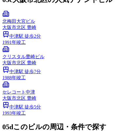
北梅田大宮ビル
大阪市
北区
豊崎
中津
駅 徒歩
2
分
1991
年竣工
クリスタル豊崎ビル
大阪市
北区
豊崎
中津
駅 徒歩
7
分
1988
年竣工
セレコート中津
大阪市
北区
豊崎
中津
駅 徒歩
5
分
1993
年竣工
05d
このビルの周辺・条件で探す