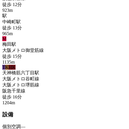
徒歩
12
分
923
m
駅
中崎町
駅
徒歩
13
分
965
m
M
梅田
駅
大阪メトロ御堂筋線
徒歩
15
分
1135
m
T
K
HK
天神橋筋六丁目
駅
大阪メトロ谷町線
大阪メトロ堺筋線
阪急千里線
徒歩
16
分
1204
m
設備
個別空調
—