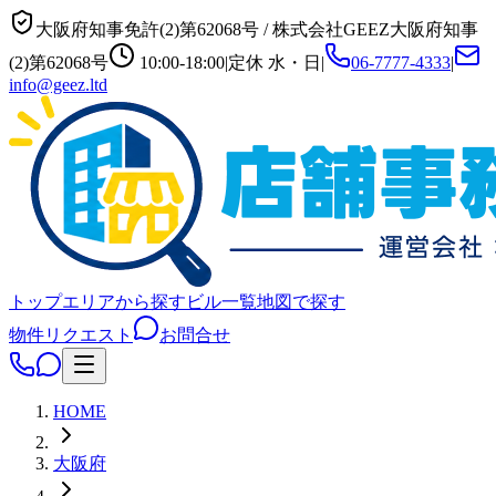
大阪府知事免許(2)第62068号
/
株式会社GEEZ
大阪府知事
(2)第62068号
10:00-18:00
|
定休
水・日
|
06-7777-4333
|
info@geez.ltd
トップ
エリアから探す
ビル一覧
地図で探す
物件リクエスト
お問合せ
HOME
大阪府