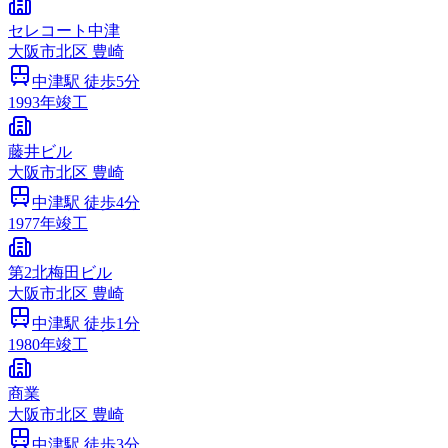
セレコート中津
大阪市
北区
豊崎
中津
駅 徒歩
5
分
1993
年竣工
藤井ビル
大阪市
北区
豊崎
中津
駅 徒歩
4
分
1977
年竣工
第2北梅田ビル
大阪市
北区
豊崎
中津
駅 徒歩
1
分
1980
年竣工
商業
大阪市
北区
豊崎
中津
駅 徒歩
3
分