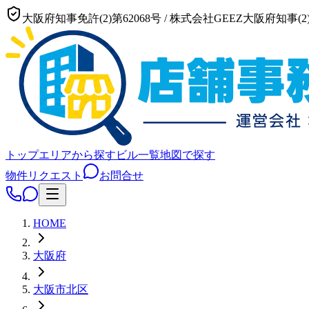
大阪府知事免許(2)第62068号
/
株式会社GEEZ
大阪府知事(2)
トップ
エリアから探す
ビル一覧
地図で探す
物件リクエスト
お問合せ
HOME
大阪府
大阪市
北区