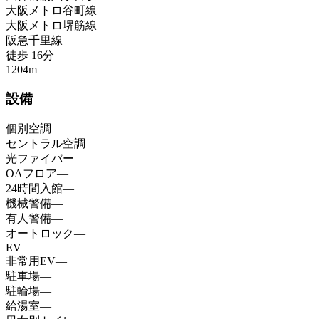
大阪メトロ谷町線
大阪メトロ堺筋線
阪急千里線
徒歩
16
分
1204
m
設備
個別空調
—
セントラル空調
—
光ファイバー
—
OAフロア
—
24時間入館
—
機械警備
—
有人警備
—
オートロック
—
EV
—
非常用EV
—
駐車場
—
駐輪場
—
給湯室
—