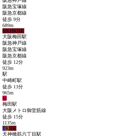
阪急神戸線
阪急宝塚線
阪急京都線
徒歩
9
分
689
m
HK
HK
HK
大阪梅田
駅
阪急神戸線
阪急宝塚線
阪急京都線
徒歩
12
分
923
m
駅
中崎町
駅
徒歩
13
分
965
m
M
梅田
駅
大阪メトロ御堂筋線
徒歩
15
分
1135
m
T
K
HK
天神橋筋六丁目
駅