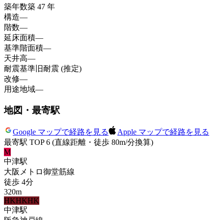
築年数
築 47 年
構造
—
階数
—
延床面積
—
基準階面積
—
天井高
—
耐震基準
旧耐震 (推定)
改修
—
用途地域
—
地図・最寄駅
Google マップで経路を見る
Apple マップで経路を見る
最寄駅 TOP 6
(直線距離・徒歩 80m/分換算)
M
中津
駅
大阪メトロ御堂筋線
徒歩
4
分
320
m
HK
HK
HK
中津
駅