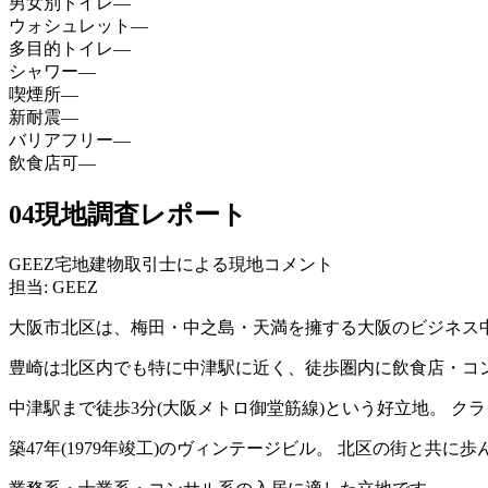
男女別トイレ
—
ウォシュレット
—
多目的トイレ
—
シャワー
—
喫煙所
—
新耐震
—
バリアフリー
—
飲食店可
—
04
現地調査レポート
GEEZ宅地建物取引士による現地コメント
担当: GEEZ
大阪市北区は、梅田・中之島・天満を擁する大阪のビジネス
豊崎は北区内でも特に中津駅に近く、徒歩圏内に飲食店・コ
中津駅まで徒歩3分(大阪メトロ御堂筋線)という好立地。 
築47年(1979年竣工)のヴィンテージビル。 北区の街と