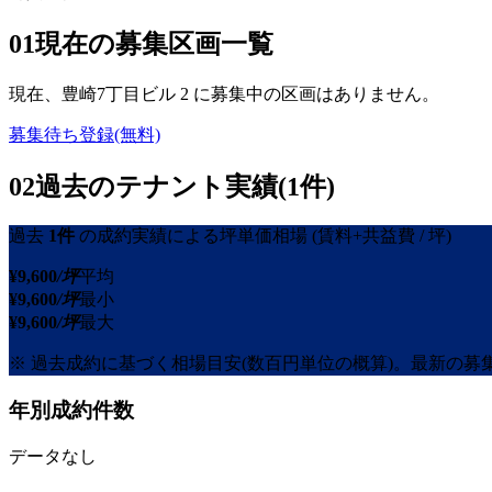
01
現在の募集区画一覧
現在、
豊崎7丁目ビル 2
に募集中の区画はありません。
募集待ち登録(無料)
02
過去のテナント実績(1件)
過去
1
件
の成約実績による坪単価相場
(賃料+共益費 / 坪)
¥
9,600
/坪
平均
¥
9,600
/坪
最小
¥
9,600
/坪
最大
※ 過去成約に基づく相場目安(数百円単位の概算)。最新の
年別成約件数
データなし