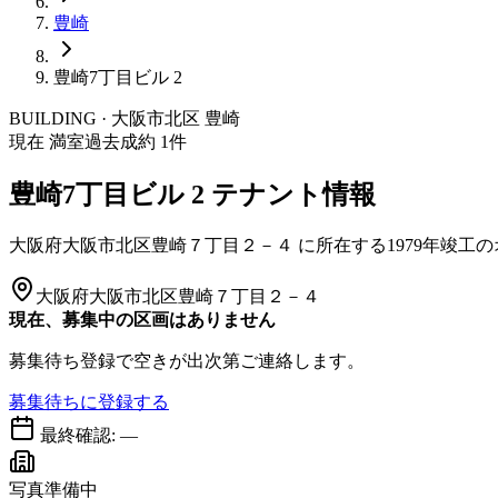
豊崎
豊崎7丁目ビル 2
BUILDING · 大阪市
北区
豊崎
現在 満室
過去成約
1
件
豊崎7丁目ビル 2
テナント情報
大阪府大阪市北区豊崎７丁目２－４
に所在する
1979年竣工
の
大阪府大阪市北区豊崎７丁目２－４
現在、募集中の区画はありません
募集待ち登録で空きが出次第ご連絡します。
募集待ちに登録する
最終確認:
—
写真準備中