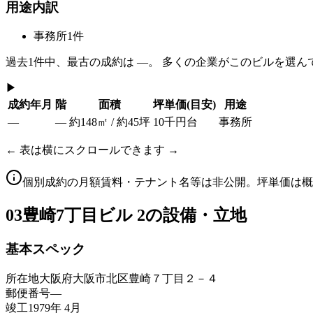
用途内訳
事務所
1
件
過去
1
件中、最古の成約は
—
。 多くの企業がこのビルを選ん
▶
成約年月
階
面積
坪単価
(目安)
用途
—
—
約148㎡ / 約45坪
10千円台
事務所
← 表は横にスクロールできます →
個別成約の月額賃料・テナント名等は非公開。坪単価は概
03
豊崎7丁目ビル 2の設備・立地
基本スペック
所在地
大阪府大阪市北区豊崎７丁目２－４
郵便番号
—
竣工
1979年 4月